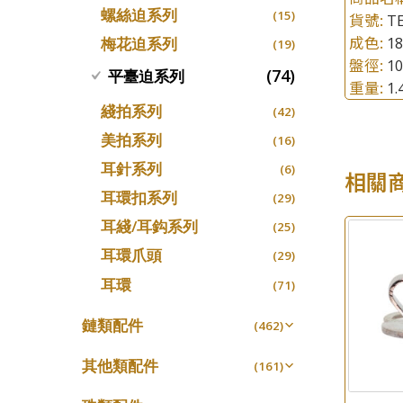
螺絲迫系列
十字車花鏈系列
(15)
(48)
貨號:
TE
成色:
1
梅花迫系列
十字閃O鏈系列
(19)
(27)
盤徑:
1
十字錘打鏈系列
(74)
平臺迫系列
(17)
重量:
1
側身車花鏈系列
(8)
綫拍系列
(42)
側身鏈系列
(9)
美拍系列
(16)
肖邦鏈系列
(14)
耳針系列
(6)
相關
雙十字鏈系列
(4)
耳環扣系列
(29)
水波鏈系列
(4)
耳綫/耳鈎系列
(25)
蛇骨鏈系列
(6)
耳環爪頭
(29)
鏈尾系列
(6)
耳環
(71)
盒子鏈系列
(6)
鏈類配件
(462)
嘴唇鏈系列
(3)
動感車花吊墜
(65)
竹節鏈系列
其他類配件
(5)
(161)
調節珠系列
(23)
S車花鏈系列
珠盤系列
(1)
(16)