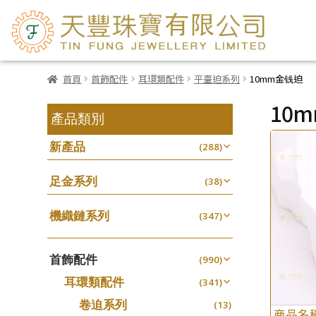
首頁
首飾配件
耳環類配件
平臺迫系列
10mm金钱迫
10
產品類別
新產品
(288)
足金系列
(38)
機織鏈系列
(347)
珠仔鏈
(25)
首飾配件
镶口链
(990)
(61)
耳環類配件
管狀網鏈
(341)
(11)
卷迫系列
十字鏈系列
(13)
(56)
商品名