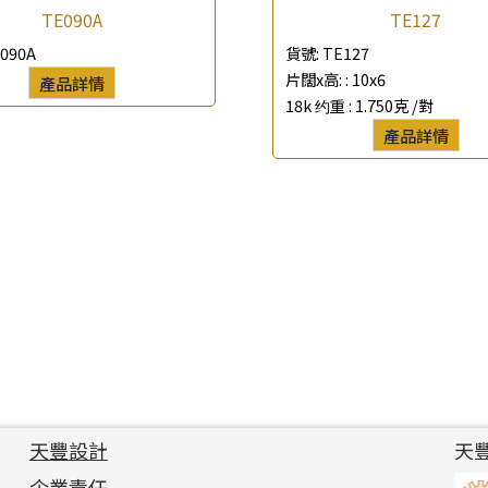
TE090A
TE127
090A
貨號:
TE127
片闊x高: :
10x6
產品詳情
18k 约重 :
1.750克 /對
產品詳情
天豐設計
天
企業責任