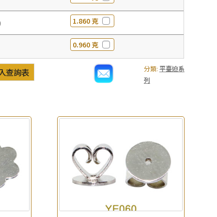
1.860 克
0
0.960 克
分類:
平臺迫系
入查詢表
列