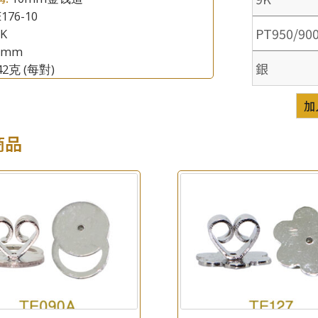
176-10
PT950/90
8K
0mm
銀
.42克
(每對)
×
加
產品查詢
商品
*
你的名字
公司名稱
*
e-mail
*
聯絡電話
查詢以下產品