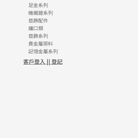
足金系列
機織鏈系列
足金配件
首飾配件
珠仔鏈
鑲口類
镶口链
耳環類配件
首飾系列
管狀網鏈
鏈類配件
四爪頭系列
卷迫系列
貴金屬原料
十字車花鏈系列
其他類配件
六爪頭系列
手镯系列
螺絲迫系列
動感車花吊墜
記憶金屬系列
十字閃O鏈系列
珠類配件
車花片
戒指系列
千足金
梅花迫系列
調節珠系列
珠盤系列
十字錘打鏈系列
動感車花片
空心耳環
記憶戒指
平臺迫系列
生圈扣系列
袖口鈕系列
無孔光身珠
客戶登入 || 登記
側身車花鏈系列
鑲口戒指
空心车花管首饰链
拉簧珠珠手鏈
綫拍系列
龍蝦扣系列
焊片及鐳射綫
空心光身珠
側身鏈系列
鑲口手鏈系列
空心手鐲系列
記憶鈦手鐲
美拍系列
鴨俐制系列
空心車花管
無孔批花珠
肖邦鏈系列
牛仔鏈
耳針系列
字印牌系列
其他
空心批花珠
雙十字鏈系列
耳環扣系列
字母吊墜
水波鏈系列
耳綫/耳鈎系列
相盒吊墜
蛇骨鏈系列
耳環爪頭
項鏈吊墜
鏈尾系列
耳環
生肖吊墜
盒子鏈系列
管扣系列
嘴唇鏈系列
星座吊墜
竹節鏈系列
水泡扣