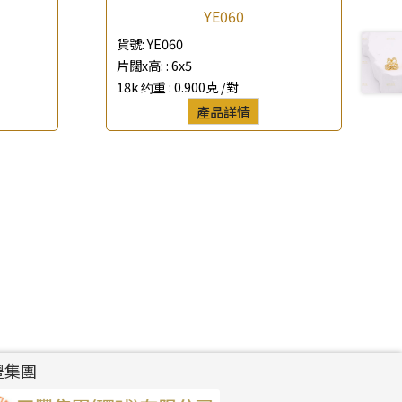
YE060
貨號:
YE060
片闊x高: :
6x5
18k 约重 :
0.900克 /對
產品詳情
豐集團