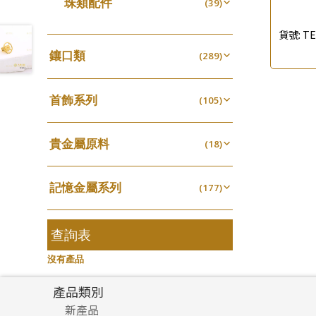
珠類配件
(39)
生圈扣系列
(13)
珍珠鏈系列
袖口鈕系列
(3)
(7)
無孔光身珠
(7)
龍蝦扣系列
(93)
貨號:
TE
坦克鏈系列
焊片及鐳射綫
(9)
(2)
空心光身珠
(5)
鴨俐制系列
(18)
鑲口類
(289)
滿天星鏈系列
空心車花管
(2)
(19)
無孔批花珠
(5)
字印牌系列
(21)
四爪頭系列
(20)
刀片鏈系列
其他
(4)
(104)
空心批花珠
(22)
字母吊墜
(20)
首飾系列
六爪頭系列
(105)
(41)
方假繩鏈系列
(1)
相盒吊墜
(11)
手镯系列
車花片
(8)
(35)
心心鏈系列
(6)
項鏈吊墜
貴金屬原料
(102)
戒指系列
(18)
動感車花片
(8)
(20)
生肖吊墜
千足金
(27)
空心耳環
(18)
鑲口戒指
(27)
(16)
記憶金屬系列
管扣系列
(177)
(4)
空心车花管首饰链
鑲口手鏈系列
(15)
(146)
記憶戒指
星座吊墜
(30)
(12)
空心手鐲系列
(8)
拉簧珠珠手鏈
水泡扣
查詢表
(53)
(17)
牛仔鏈
(37)
記憶鈦手鐲
珠扣
(94)
(45)
沒有產品
產品類別
新產品