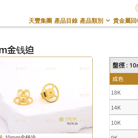
天豐集團
產品目錄
產品類別
貴金屬回
mm金钱迫
盤徑 : 1
成色
18K
14K
10K
9K
稱:
10mm金钱迫