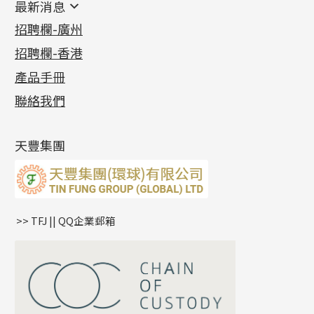
最新消息
首飾系列
管狀網鏈
鏈類配件
四爪頭系列
卷迫系列
最新消息
招聘欄-廣州
貴金屬原料
十字車花鏈系列
其他類配件
六爪頭系列
手镯系列
螺絲迫系列
動感車花吊墜
公益活動
(6)
招聘欄-香港
記憶金屬系列
十字閃O鏈系列
珠類配件
車花片
戒指系列
千足金
梅花迫系列
調節珠系列
珠盤系列
各項證書
(2)
十字錘打鏈系列
動感車花片
空心耳環
記憶戒指
平臺迫系列
生圈扣系列
袖口鈕系列
無孔光身珠
產品手冊
相片集
(9)
側身車花鏈系列
鑲口戒指
空心车花管首饰链
拉簧珠珠手鏈
綫拍系列
龍蝦扣系列
焊片及鐳射綫
空心光身珠
展覽會資訊
(19)
聯絡我們
側身鏈系列
鑲口手鏈系列
空心手鐲系列
記憶鈦手鐲
美拍系列
鴨俐制系列
空心車花管
無孔批花珠
最新產品資訊
(14)
肖邦鏈系列
牛仔鏈
耳針系列
字印牌系列
其他
空心批花珠
產品發明及專利
(9)
雙十字鏈系列
耳環扣系列
字母吊墜
天豐集團
水波鏈系列
耳綫/耳鈎系列
相盒吊墜
蛇骨鏈系列
耳環爪頭
項鏈吊墜
鏈尾系列
耳環
生肖吊墜
盒子鏈系列
管扣系列
>> TFJ || QQ企業郵箱
嘴唇鏈系列
星座吊墜
竹節鏈系列
水泡扣
S車花鏈系列
珠扣
珍珠鏈系列
坦克鏈系列