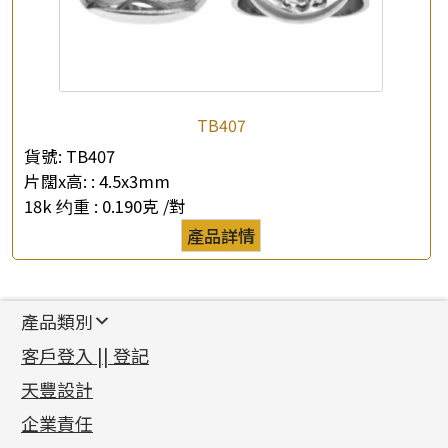
TB407
貨號:
TB407
片闊x高: :
4.5x3mm
18k 约重 :
0.190克 /對
產品詳情
產品類別
新產品
客戶登入 || 登記
足金系列
天豐設計
機織鏈系列
足金配件
企業責任
首飾配件
珠仔鏈
鑲口類
镶口链
耳環類配件