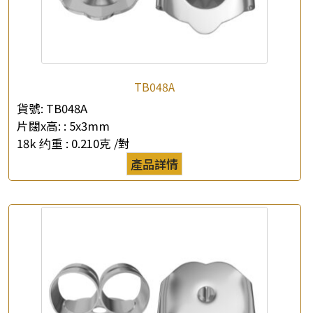
TB048A
×
產品查詢
貨號:
TB048A
片闊x高: :
5x3mm
*
你的名字
18k 约重 :
0.210克 /對
產品詳情
公司名稱
*
e-mail
*
聯絡電話
查詢以下產品