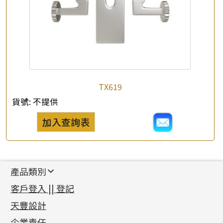
TX619
貨號:
不提供
加入查詢表
產品類別
新產品
客戶登入 || 登記
足金系列
天豐設計
機織鏈系列
足金配件
企業責任
首飾配件
珠仔鏈