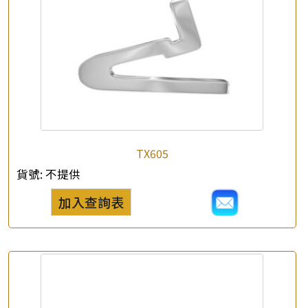
×
產品查詢
*
你的名字
TX605
公司名稱
貨號:
不提供
加入查詢表
*
e-mail
*
聯絡電話
查詢以下產品