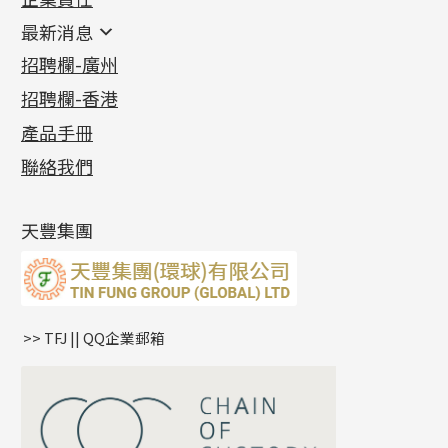
鑲口類
镶口链
耳環類配件
最新消息
首飾系列
管狀網鏈
鏈類配件
四爪頭系列
卷迫系列
最新消息
招聘欄-廣州
貴金屬原料
十字車花鏈系列
其他類配件
六爪頭系列
手镯系列
螺絲迫系列
動感車花吊墜
公益活動
(6)
招聘欄-香港
記憶金屬系列
十字閃O鏈系列
珠類配件
車花片
戒指系列
千足金
梅花迫系列
調節珠系列
珠盤系列
各項證書
(2)
十字錘打鏈系列
動感車花片
空心耳環
記憶戒指
平臺迫系列
生圈扣系列
袖口鈕系列
無孔光身珠
產品手冊
相片集
(9)
側身車花鏈系列
鑲口戒指
空心车花管首饰链
拉簧珠珠手鏈
綫拍系列
龍蝦扣系列
焊片及鐳射綫
空心光身珠
展覽會資訊
(19)
聯絡我們
側身鏈系列
鑲口手鏈系列
空心手鐲系列
記憶鈦手鐲
美拍系列
鴨俐制系列
空心車花管
無孔批花珠
最新產品資訊
(14)
肖邦鏈系列
牛仔鏈
耳針系列
字印牌系列
其他
空心批花珠
產品發明及專利
(9)
雙十字鏈系列
耳環扣系列
字母吊墜
天豐集團
水波鏈系列
耳綫/耳鈎系列
相盒吊墜
蛇骨鏈系列
耳環爪頭
項鏈吊墜
鏈尾系列
耳環
生肖吊墜
盒子鏈系列
管扣系列
>> TFJ || QQ企業郵箱
嘴唇鏈系列
星座吊墜
竹節鏈系列
水泡扣
S車花鏈系列
珠扣
珍珠鏈系列
坦克鏈系列