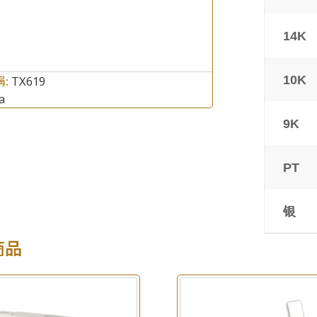
14K
稱:
10K
TX619
a
9K
×
產品查詢
PT
*
你的名字
银
公司名稱
商品
*
e-mail
*
聯絡電話