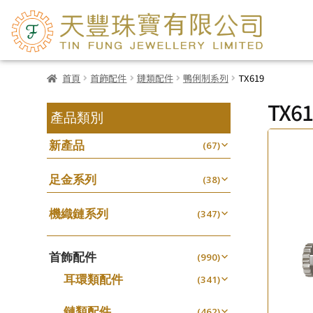
首頁
首飾配件
鏈類配件
鴨俐制系列
TX619
TX61
產品類別
新產品
(67)
足金系列
(38)
機織鏈系列
(347)
珠仔鏈
(25)
首飾配件
镶口链
(990)
(61)
耳環類配件
管狀網鏈
(341)
(11)
卷迫系列
十字鏈系列
(13)
(56)
鏈類配件
(462)