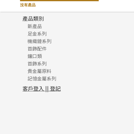
記憶鈦手鐲
(94)
沒有產品
產品類別
新產品
足金系列
機織鏈系列
足金配件
首飾配件
珠仔鏈
鑲口類
镶口链
耳環類配件
首飾系列
管狀網鏈
鏈類配件
四爪頭系列
卷迫系列
貴金屬原料
十字車花鏈系列
其他類配件
六爪頭系列
手镯系列
螺絲迫系列
動感車花吊墜
記憶金屬系列
十字閃O鏈系列
珠類配件
車花片
戒指系列
千足金
梅花迫系列
調節珠系列
珠盤系列
十字錘打鏈系列
動感車花片
空心耳環
記憶戒指
平臺迫系列
生圈扣系列
袖口鈕系列
無孔光身珠
客戶登入 || 登記
側身車花鏈系列
鑲口戒指
空心车花管首饰链
拉簧珠珠手鏈
綫拍系列
龍蝦扣系列
焊片及鐳射綫
空心光身珠
側身鏈系列
鑲口手鏈系列
空心手鐲系列
記憶鈦手鐲
美拍系列
鴨俐制系列
空心車花管
無孔批花珠
肖邦鏈系列
牛仔鏈
耳針系列
字印牌系列
其他
空心批花珠
雙十字鏈系列
耳環扣系列
字母吊墜
水波鏈系列
耳綫/耳鈎系列
相盒吊墜
蛇骨鏈系列
耳環爪頭
項鏈吊墜