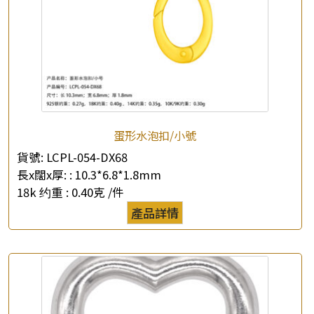
×
產品查詢
蛋形水泡扣/小號
*
你的名字
貨號:
LCPL-054-DX68
長x闊x厚: :
10.3*6.8*1.8mm
公司名稱
18k 约重 :
0.40克 /件
產品詳情
*
e-mail
*
聯絡電話
查詢以下產品