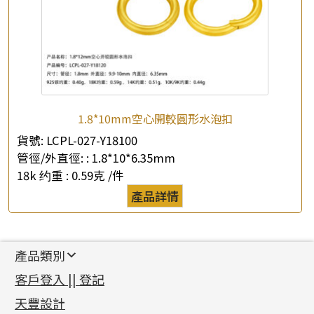
1.8*10mm空心開較圓形水泡扣
貨號:
LCPL-027-Y18100
管徑/外直徑: :
1.8*10*6.35mm
18k 约重 :
0.59克 /件
產品詳情
產品類別
新產品
客戶登入 || 登記
足金系列
天豐設計
機織鏈系列
足金配件