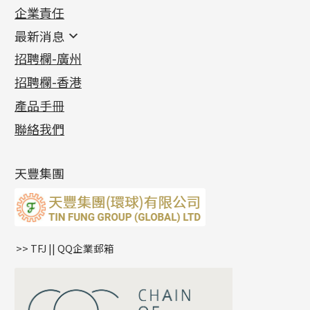
企業責任
首飾配件
珠仔鏈
鑲口類
镶口链
耳環類配件
最新消息
首飾系列
管狀網鏈
鏈類配件
四爪頭系列
卷迫系列
最新消息
招聘欄-廣州
貴金屬原料
十字車花鏈系列
其他類配件
六爪頭系列
手镯系列
螺絲迫系列
動感車花吊墜
公益活動
(6)
招聘欄-香港
記憶金屬系列
十字閃O鏈系列
珠類配件
車花片
戒指系列
千足金
梅花迫系列
調節珠系列
珠盤系列
各項證書
(2)
十字錘打鏈系列
動感車花片
空心耳環
記憶戒指
平臺迫系列
生圈扣系列
袖口鈕系列
無孔光身珠
產品手冊
相片集
(9)
側身車花鏈系列
鑲口戒指
空心车花管首饰链
拉簧珠珠手鏈
綫拍系列
龍蝦扣系列
焊片及鐳射綫
空心光身珠
展覽會資訊
(19)
聯絡我們
側身鏈系列
鑲口手鏈系列
空心手鐲系列
記憶鈦手鐲
美拍系列
鴨俐制系列
空心車花管
無孔批花珠
最新產品資訊
(14)
肖邦鏈系列
牛仔鏈
耳針系列
字印牌系列
其他
空心批花珠
產品發明及專利
(9)
雙十字鏈系列
耳環扣系列
字母吊墜
天豐集團
水波鏈系列
耳綫/耳鈎系列
相盒吊墜
蛇骨鏈系列
耳環爪頭
項鏈吊墜
鏈尾系列
耳環
生肖吊墜
盒子鏈系列
管扣系列
>> TFJ || QQ企業郵箱
嘴唇鏈系列
星座吊墜
竹節鏈系列
水泡扣
S車花鏈系列
珠扣
珍珠鏈系列