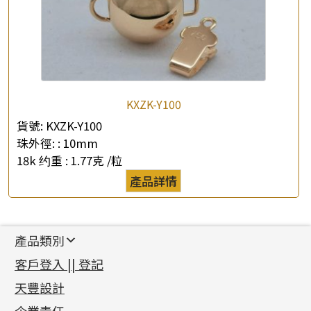
KXZK-Y100
貨號:
KXZK-Y100
珠外徑: :
10mm
18k 约重 :
1.77克 /粒
產品詳情
產品類別
新產品
客戶登入 || 登記
足金系列
天豐設計
機織鏈系列
足金配件
企業責任
首飾配件
珠仔鏈