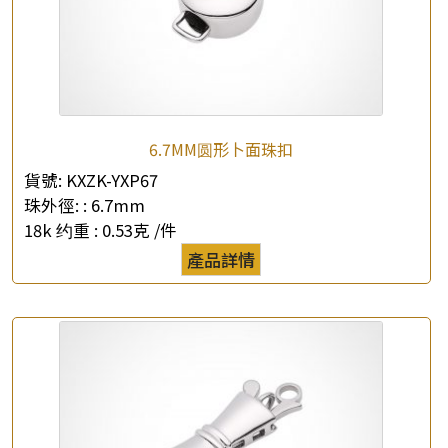
×
6.7MM圆形卜面珠扣
產品查詢
貨號:
KXZK-YXP67
*
你的名字
珠外徑: :
6.7mm
18k 约重 :
0.53克 /件
公司名稱
產品詳情
*
e-mail
*
聯絡電話
查詢以下產品