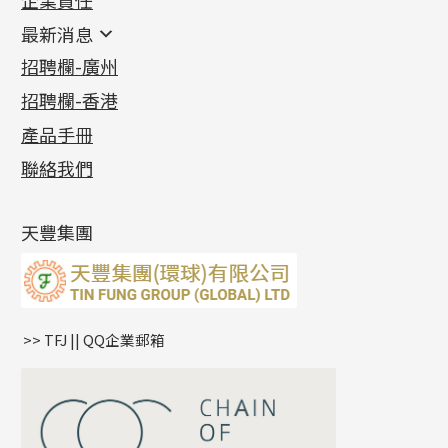
鑲口類
镶口链
耳環類配件
最新消息
首飾系列
管狀網鏈
鏈類配件
四爪頭系列
卷迫系列
最新消息
招聘欄-廣州
貴金屬原料
十字車花鏈系列
其他類配件
六爪頭系列
手镯系列
螺絲迫系列
動感車花吊墜
公益活動
(6)
招聘欄-香港
記憶金屬系列
十字閃O鏈系列
珠類配件
車花片
戒指系列
千足金
梅花迫系列
調節珠系列
珠盤系列
各項證書
(2)
十字錘打鏈系列
動感車花片
空心耳環
記憶戒指
平臺迫系列
生圈扣系列
袖口鈕系列
無孔光身珠
產品手冊
相片集
(9)
側身車花鏈系列
鑲口戒指
空心车花管首饰链
拉簧珠珠手鏈
綫拍系列
龍蝦扣系列
焊片及鐳射綫
空心光身珠
展覽會資訊
(19)
聯絡我們
側身鏈系列
鑲口手鏈系列
空心手鐲系列
記憶鈦手鐲
美拍系列
鴨俐制系列
空心車花管
無孔批花珠
最新產品資訊
(14)
肖邦鏈系列
牛仔鏈
耳針系列
字印牌系列
其他
空心批花珠
產品發明及專利
(9)
雙十字鏈系列
耳環扣系列
字母吊墜
天豐集團
水波鏈系列
耳綫/耳鈎系列
相盒吊墜
蛇骨鏈系列
耳環爪頭
項鏈吊墜
鏈尾系列
耳環
生肖吊墜
盒子鏈系列
管扣系列
>> TFJ || QQ企業郵箱
嘴唇鏈系列
星座吊墜
竹節鏈系列
水泡扣
S車花鏈系列
珠扣
珍珠鏈系列