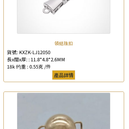
領結珠扣
貨號:
KXZK-LJ12050
長x闊x厚: :
11.8*4.8*2.6MM
18k 约重 :
0.55克 /件
產品詳情