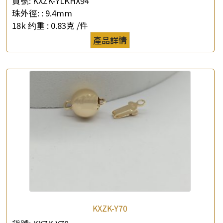
貨號:
KXZK-YLKHX94
珠外徑: :
9.4mm
×
產品查詢
18k 约重 :
0.83克 /件
產品詳情
*
你的名字
公司名稱
*
e-mail
*
聯絡電話
查詢以下產品
KXZK-Y70