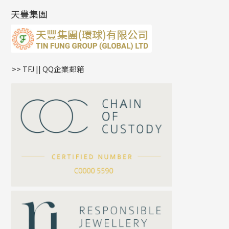
產品發明及專利
(9)
雙十字鏈系列
耳環扣系列
字母吊墜
天豐集團
水波鏈系列
耳綫/耳鈎系列
相盒吊墜
蛇骨鏈系列
耳環爪頭
項鏈吊墜
鏈尾系列
耳環
生肖吊墜
盒子鏈系列
管扣系列
>> TFJ || QQ企業郵箱
嘴唇鏈系列
星座吊墜
竹節鏈系列
水泡扣
S車花鏈系列
珠扣
珍珠鏈系列
坦克鏈系列
滿天星鏈系列
*
你的名字
刀片鏈系列
方假繩鏈系列
公司名稱
心心鏈系列
*
e-mail
*
聯絡電話