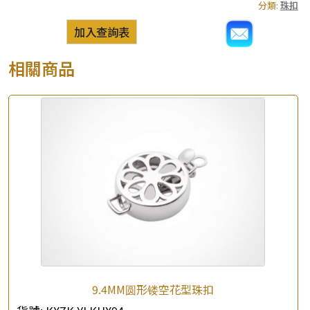
分類:
珠扣
加入查詢表
相關商品
9.4MM圆形镂空花型珠扣