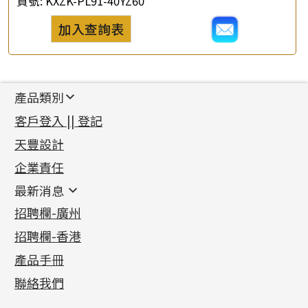
貨號:
KXZK-PL91-40YZ60
加入查詢表
產品類別
新產品
客戶登入 || 登記
足金系列
天豐設計
機織鏈系列
足金配件
企業責任
首飾配件
珠仔鏈
鑲口類
镶口链
耳環類配件
最新消息
首飾系列
管狀網鏈
鏈類配件
四爪頭系列
卷迫系列
最新消息
招聘欄-廣州
貴金屬原料
十字車花鏈系列
其他類配件
六爪頭系列
手镯系列
螺絲迫系列
動感車花吊墜
公益活動
(6)
招聘欄-香港
記憶金屬系列
十字閃O鏈系列
珠類配件
車花片
戒指系列
千足金
梅花迫系列
調節珠系列
珠盤系列
各項證書
(2)
十字錘打鏈系列
動感車花片
空心耳環
記憶戒指
平臺迫系列
生圈扣系列
袖口鈕系列
無孔光身珠
產品手冊
相片集
(9)
側身車花鏈系列
鑲口戒指
空心车花管首饰链
拉簧珠珠手鏈
綫拍系列
龍蝦扣系列
焊片及鐳射綫
空心光身珠
展覽會資訊
(19)
聯絡我們
側身鏈系列
鑲口手鏈系列
空心手鐲系列
記憶鈦手鐲
美拍系列
鴨俐制系列
空心車花管
無孔批花珠
最新產品資訊
(14)
肖邦鏈系列
牛仔鏈
耳針系列
字印牌系列
其他
空心批花珠