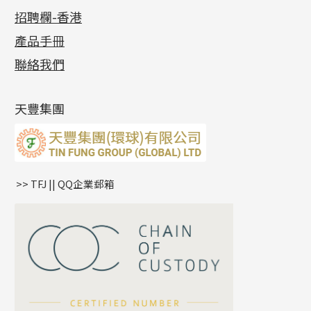
公益活動
(6)
招聘欄-香港
記憶金屬系列
十字閃O鏈系列
珠類配件
車花片
戒指系列
千足金
梅花迫系列
調節珠系列
珠盤系列
各項證書
(2)
十字錘打鏈系列
動感車花片
空心耳環
記憶戒指
平臺迫系列
生圈扣系列
袖口鈕系列
無孔光身珠
產品手冊
相片集
(9)
側身車花鏈系列
鑲口戒指
空心车花管首饰链
拉簧珠珠手鏈
綫拍系列
龍蝦扣系列
焊片及鐳射綫
空心光身珠
展覽會資訊
(19)
聯絡我們
側身鏈系列
鑲口手鏈系列
空心手鐲系列
記憶鈦手鐲
美拍系列
鴨俐制系列
空心車花管
無孔批花珠
最新產品資訊
(14)
肖邦鏈系列
牛仔鏈
耳針系列
字印牌系列
其他
空心批花珠
產品發明及專利
(9)
雙十字鏈系列
耳環扣系列
字母吊墜
天豐集團
水波鏈系列
耳綫/耳鈎系列
相盒吊墜
蛇骨鏈系列
耳環爪頭
項鏈吊墜
鏈尾系列
耳環
生肖吊墜
盒子鏈系列
管扣系列
>> TFJ || QQ企業郵箱
嘴唇鏈系列
星座吊墜
竹節鏈系列
水泡扣
S車花鏈系列
珠扣
珍珠鏈系列
坦克鏈系列
滿天星鏈系列
*
你的名字
刀片鏈系列