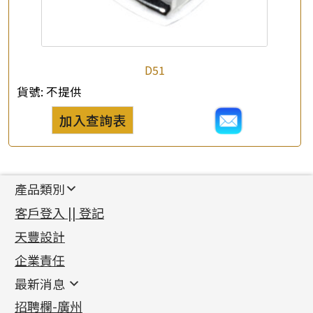
D51
貨號:
不提供
加入查詢表
產品類別
新產品
客戶登入 || 登記
足金系列
天豐設計
機織鏈系列
足金配件
企業責任
首飾配件
珠仔鏈
鑲口類
镶口链
耳環類配件
最新消息
首飾系列
管狀網鏈
鏈類配件
四爪頭系列
卷迫系列
最新消息
招聘欄-廣州
貴金屬原料
十字車花鏈系列
其他類配件
六爪頭系列
手镯系列
螺絲迫系列
動感車花吊墜