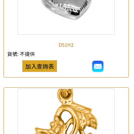
×
產品查詢
D51H2
*
你的名字
貨號:
不提供
公司名稱
加入查詢表
*
e-mail
*
聯絡電話
查詢以下產品