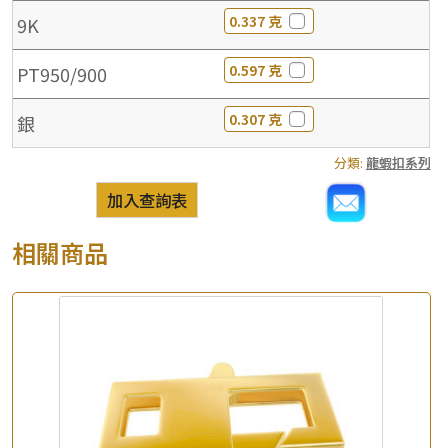
0.337 克
9K
0.597 克
PT950/900
0.307 克
銀
分類:
龍蝦扣系列
加入查詢表
相關商品