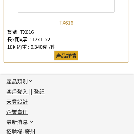
TX616
貨號:
TX616
長x闊x厚: :
12x11x2
18k 约重 :
0.340克 /件
產品詳情
產品類別
新產品
客戶登入 || 登記
足金系列
天豐設計
機織鏈系列
足金配件
企業責任
首飾配件
珠仔鏈
鑲口類
镶口链
耳環類配件
最新消息
首飾系列
管狀網鏈
鏈類配件
四爪頭系列
卷迫系列
最新消息
招聘欄-廣州
貴金屬原料
十字車花鏈系列
其他類配件
六爪頭系列
手镯系列
螺絲迫系列
動感車花吊墜