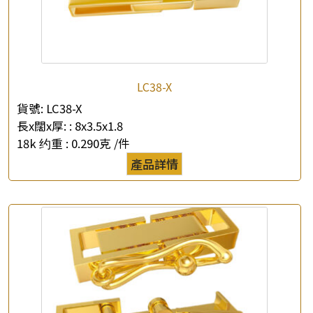
×
產品查詢
LC38-X
貨號:
LC38-X
*
你的名字
長x闊x厚: :
8x3.5x1.8
18k 约重 :
0.290克 /件
公司名稱
產品詳情
*
e-mail
*
聯絡電話
查詢以下產品