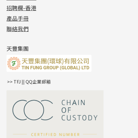
公益活動
(6)
招聘欄-香港
記憶金屬系列
十字閃O鏈系列
珠類配件
車花片
戒指系列
千足金
梅花迫系列
調節珠系列
珠盤系列
各項證書
(2)
十字錘打鏈系列
動感車花片
空心耳環
記憶戒指
平臺迫系列
生圈扣系列
袖口鈕系列
無孔光身珠
產品手冊
相片集
(9)
側身車花鏈系列
鑲口戒指
空心车花管首饰链
拉簧珠珠手鏈
綫拍系列
龍蝦扣系列
焊片及鐳射綫
空心光身珠
展覽會資訊
(19)
聯絡我們
側身鏈系列
鑲口手鏈系列
空心手鐲系列
記憶鈦手鐲
美拍系列
鴨俐制系列
空心車花管
無孔批花珠
最新產品資訊
(14)
肖邦鏈系列
牛仔鏈
耳針系列
字印牌系列
其他
空心批花珠
產品發明及專利
(9)
雙十字鏈系列
耳環扣系列
字母吊墜
天豐集團
水波鏈系列
耳綫/耳鈎系列
相盒吊墜
蛇骨鏈系列
耳環爪頭
項鏈吊墜
鏈尾系列
耳環
生肖吊墜
盒子鏈系列
管扣系列
>> TFJ || QQ企業郵箱
嘴唇鏈系列
星座吊墜
竹節鏈系列
水泡扣
S車花鏈系列
珠扣
珍珠鏈系列
坦克鏈系列
滿天星鏈系列
*
你的名字
刀片鏈系列