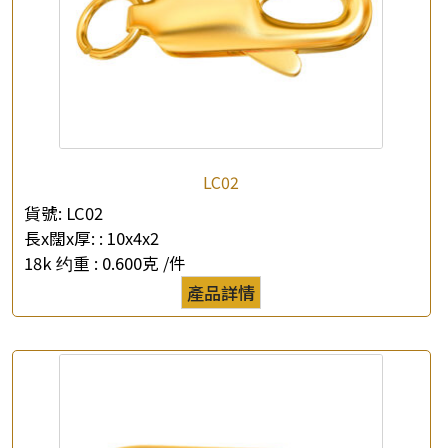
LC02
貨號:
LC02
長x闊x厚: :
10x4x2
18k 约重 :
0.600克 /件
產品詳情