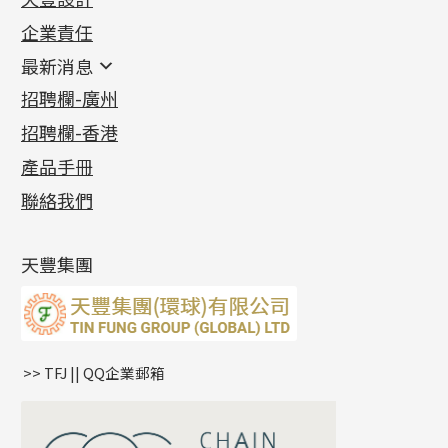
機織鏈系列
足金配件
企業責任
首飾配件
珠仔鏈
鑲口類
镶口链
耳環類配件
最新消息
首飾系列
管狀網鏈
鏈類配件
四爪頭系列
卷迫系列
最新消息
招聘欄-廣州
貴金屬原料
十字車花鏈系列
其他類配件
六爪頭系列
手镯系列
螺絲迫系列
動感車花吊墜
公益活動
(6)
招聘欄-香港
記憶金屬系列
十字閃O鏈系列
珠類配件
車花片
戒指系列
千足金
梅花迫系列
調節珠系列
珠盤系列
各項證書
(2)
十字錘打鏈系列
動感車花片
空心耳環
記憶戒指
平臺迫系列
生圈扣系列
袖口鈕系列
無孔光身珠
產品手冊
相片集
(9)
側身車花鏈系列
鑲口戒指
空心车花管首饰链
拉簧珠珠手鏈
綫拍系列
龍蝦扣系列
焊片及鐳射綫
空心光身珠
展覽會資訊
(19)
聯絡我們
側身鏈系列
鑲口手鏈系列
空心手鐲系列
記憶鈦手鐲
美拍系列
鴨俐制系列
空心車花管
無孔批花珠
最新產品資訊
(14)
肖邦鏈系列
牛仔鏈
耳針系列
字印牌系列
其他
空心批花珠
產品發明及專利
(9)
雙十字鏈系列
耳環扣系列
字母吊墜
天豐集團
水波鏈系列
耳綫/耳鈎系列
相盒吊墜
蛇骨鏈系列
耳環爪頭
項鏈吊墜
鏈尾系列
耳環
生肖吊墜
盒子鏈系列
管扣系列
>> TFJ || QQ企業郵箱
嘴唇鏈系列
星座吊墜
竹節鏈系列
水泡扣
S車花鏈系列
珠扣