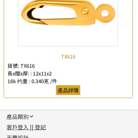
TX616
貨號:
TX616
長x闊x厚: :
12x11x2
18k 约重 :
0.340克 /件
產品詳情
產品類別
新產品
客戶登入 || 登記
足金系列
天豐設計