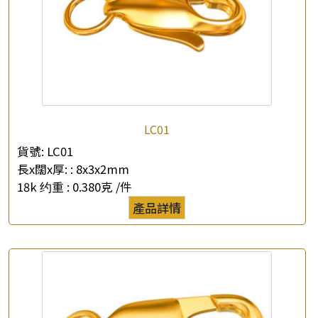
×
產品查詢
LC01
貨號:
LC01
*
你的名字
長x闊x厚: :
8x3x2mm
18k 约重 :
0.380克 /件
公司名稱
產品詳情
*
e-mail
*
聯絡電話
查詢以下產品