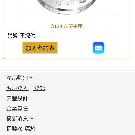
D134-5 雙子座
貨號:
不提供
加入查詢表
產品類別
新產品
客戶登入 || 登記
足金系列
天豐設計
機織鏈系列
足金配件
企業責任
首飾配件
珠仔鏈
鑲口類
镶口链
耳環類配件
最新消息
首飾系列
管狀網鏈
鏈類配件
四爪頭系列
卷迫系列
最新消息
招聘欄-廣州
貴金屬原料
十字車花鏈系列
其他類配件
六爪頭系列
手镯系列
螺絲迫系列
動感車花吊墜
公益活動
(6)