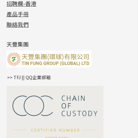
招聘欄-香港
記憶金屬系列
十字閃O鏈系列
珠類配件
車花片
戒指系列
千足金
梅花迫系列
調節珠系列
珠盤系列
各項證書
(2)
十字錘打鏈系列
動感車花片
空心耳環
記憶戒指
平臺迫系列
生圈扣系列
袖口鈕系列
無孔光身珠
產品手冊
相片集
(9)
側身車花鏈系列
鑲口戒指
空心车花管首饰链
拉簧珠珠手鏈
綫拍系列
龍蝦扣系列
焊片及鐳射綫
空心光身珠
展覽會資訊
(19)
聯絡我們
側身鏈系列
鑲口手鏈系列
空心手鐲系列
記憶鈦手鐲
美拍系列
鴨俐制系列
空心車花管
無孔批花珠
最新產品資訊
(14)
肖邦鏈系列
牛仔鏈
耳針系列
字印牌系列
其他
空心批花珠
產品發明及專利
(9)
雙十字鏈系列
耳環扣系列
字母吊墜
天豐集團
水波鏈系列
耳綫/耳鈎系列
相盒吊墜
蛇骨鏈系列
耳環爪頭
項鏈吊墜
鏈尾系列
耳環
生肖吊墜
盒子鏈系列
管扣系列
>> TFJ || QQ企業郵箱
嘴唇鏈系列
星座吊墜
竹節鏈系列
水泡扣
S車花鏈系列
珠扣
珍珠鏈系列
坦克鏈系列
滿天星鏈系列
*
你的名字
刀片鏈系列
方假繩鏈系列
公司名稱