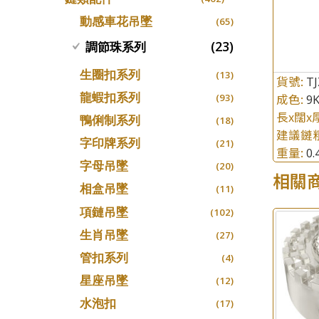
螺絲迫系列
十字車花鏈系列
(15)
(48)
動感車花吊墜
(65)
梅花迫系列
十字閃O鏈系列
(19)
(27)
(23)
調節珠系列
平臺迫系列
十字錘打鏈系列
(74)
(17)
生圈扣系列
(13)
綫拍系列
貨號:
側身車花鏈系列
T
(42)
(8)
龍蝦扣系列
成色:
(93)
9
美拍系列
側身鏈系列
(16)
(9)
長x闊x
鴨俐制系列
(18)
耳針系列
肖邦鏈系列
(6)
(14)
建議鏈
字印牌系列
(21)
耳環扣系列
雙十字鏈系列
(29)
重量:
(4)
0
字母吊墜
(20)
耳綫/耳鈎系列
水波鏈系列
(25)
(4)
相關
相盒吊墜
(11)
耳環爪頭
蛇骨鏈系列
(29)
(6)
項鏈吊墜
(102)
耳環
鏈尾系列
(71)
(6)
生肖吊墜
(27)
盒子鏈系列
(6)
管扣系列
(4)
嘴唇鏈系列
(3)
星座吊墜
(12)
竹節鏈系列
(5)
水泡扣
(17)
S車花鏈系列
(1)