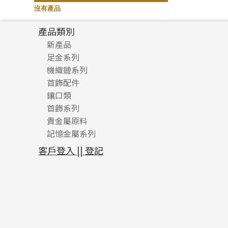
記憶鈦手鐲
(94)
沒有產品
產品類別
新產品
足金系列
機織鏈系列
足金配件
首飾配件
珠仔鏈
鑲口類
镶口链
耳環類配件
首飾系列
管狀網鏈
鏈類配件
四爪頭系列
卷迫系列
貴金屬原料
十字車花鏈系列
其他類配件
六爪頭系列
手镯系列
螺絲迫系列
動感車花吊墜
記憶金屬系列
十字閃O鏈系列
珠類配件
車花片
戒指系列
千足金
梅花迫系列
調節珠系列
珠盤系列
十字錘打鏈系列
動感車花片
空心耳環
記憶戒指
平臺迫系列
生圈扣系列
袖口鈕系列
無孔光身珠
客戶登入 || 登記
側身車花鏈系列
鑲口戒指
空心车花管首饰链
拉簧珠珠手鏈
綫拍系列
龍蝦扣系列
焊片及鐳射綫
空心光身珠
側身鏈系列
鑲口手鏈系列
空心手鐲系列
記憶鈦手鐲
美拍系列
鴨俐制系列
空心車花管
無孔批花珠
肖邦鏈系列
牛仔鏈
耳針系列
字印牌系列
其他
空心批花珠
雙十字鏈系列
耳環扣系列
字母吊墜
水波鏈系列
耳綫/耳鈎系列
相盒吊墜
蛇骨鏈系列
耳環爪頭
項鏈吊墜