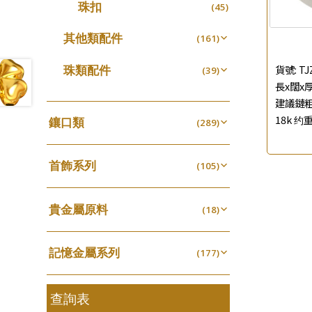
珠扣
(45)
珍珠鏈系列
(3)
坦克鏈系列
其他類配件
(9)
(161)
滿天星鏈系列
珠盤系列
(2)
(16)
珠類配件
貨號:
TJ
(39)
刀片鏈系列
袖口鈕系列
(4)
(7)
長x闊x厚:
無孔光身珠
(7)
方假繩鏈系列
建議鏈粗:
焊片及鐳射綫
(1)
(2)
空心光身珠
(5)
18k 约重
鑲口類
(289)
心心鏈系列
空心車花管
(6)
(19)
無孔批花珠
(5)
四爪頭系列
(20)
其他
(104)
空心批花珠
(22)
首飾系列
六爪頭系列
(105)
(41)
手镯系列
車花片
(8)
(35)
貴金屬原料
戒指系列
(18)
動感車花片
(8)
(20)
千足金
空心耳環
(18)
鑲口戒指
(27)
(16)
記憶金屬系列
(177)
空心车花管首饰链
鑲口手鏈系列
(15)
(146)
記憶戒指
(30)
空心手鐲系列
(8)
拉簧珠珠手鏈
查詢表
(53)
牛仔鏈
(37)