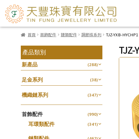
首頁
首飾配件
鏈類配件
調節珠系列
TJZ-YXB-HYCHP1
TJZ-
產品類別
新產品
(288)
足金系列
(38)
機織鏈系列
(347)
珠仔鏈
(25)
首飾配件
镶口链
(990)
(61)
耳環類配件
管狀網鏈
(341)
(11)
卷迫系列
十字鏈系列
(13)
(56)
鏈類配件
(462)