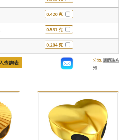
0.420 克
0.551 克
0
0.284 克
分類:
調節珠系
入查詢表
列