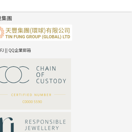
豐集團
TFJ || QQ企業郵箱
*
你的名字
公司名稱
*
e-mail
*
聯絡電話