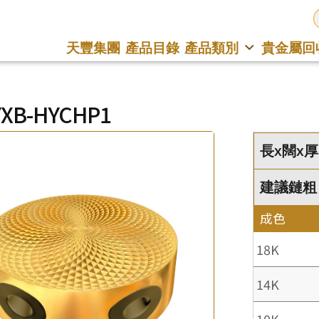
天豐集團
產品目錄
產品類別
貴金屬回
YXB-HYCHP1
長x闊x厚 
建議鏈粗 : 
成色
18K
14K
10K