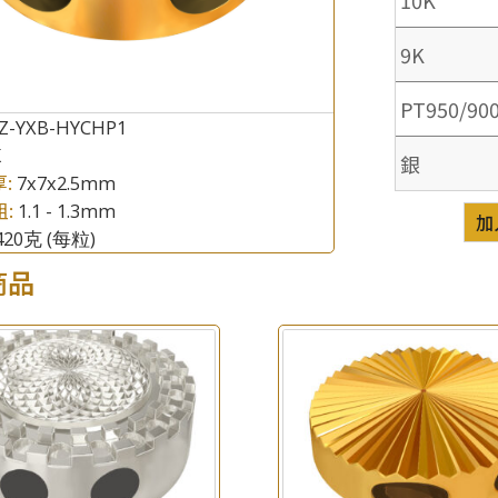
9K
PT950/90
JZ-YXB-HYCHP1
K
銀
厚:
7x7x2.5mm
粗:
1.1 - 1.3mm
×
加
產品查詢
.420克
(每粒)
商品
*
你的名字
公司名稱
*
e-mail
*
聯絡電話