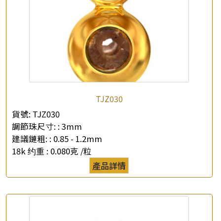
TJZ030
×
產品查詢
貨號:
TJZ030
調節珠尺寸: :
3mm
*
你的名字
建議鏈粗: :
0.85 - 1.2mm
18k 约重 :
0.080克 /粒
公司名稱
產品詳情
*
e-mail
*
聯絡電話