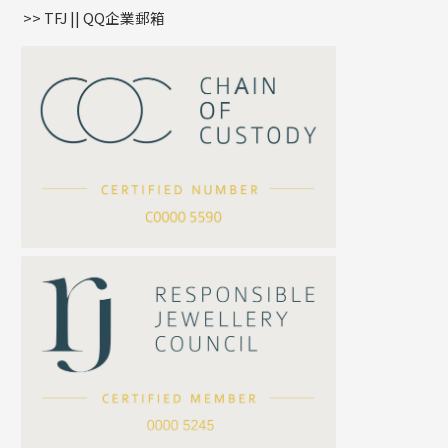
盒子鏈系列
管扣系列
>> TFJ || QQ企業郵箱
嘴唇鏈系列
星座吊墜
竹節鏈系列
水泡扣
S車花鏈系列
珠扣
珍珠鏈系列
坦克鏈系列
滿天星鏈系列
*
你的名字
刀片鏈系列
方假繩鏈系列
公司名稱
心心鏈系列
*
e-mail
*
聯絡電話