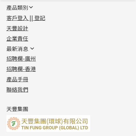
產品類別
新產品
客戶登入 || 登記
足金系列
天豐設計
機織鏈系列
足金配件
企業責任
首飾配件
珠仔鏈
鑲口類
镶口链
耳環類配件
最新消息
首飾系列
管狀網鏈
鏈類配件
四爪頭系列
卷迫系列
最新消息
招聘欄-廣州
貴金屬原料
十字車花鏈系列
其他類配件
六爪頭系列
手镯系列
螺絲迫系列
動感車花吊墜
公益活動
(6)
招聘欄-香港
記憶金屬系列
十字閃O鏈系列
珠類配件
車花片
戒指系列
千足金
梅花迫系列
調節珠系列
珠盤系列
各項證書
(2)
十字錘打鏈系列
動感車花片
空心耳環
記憶戒指
平臺迫系列
生圈扣系列
袖口鈕系列
無孔光身珠
產品手冊
相片集
(9)
側身車花鏈系列
鑲口戒指
空心车花管首饰链
拉簧珠珠手鏈
綫拍系列
龍蝦扣系列
焊片及鐳射綫
空心光身珠
展覽會資訊
(19)
聯絡我們
側身鏈系列
鑲口手鏈系列
空心手鐲系列
記憶鈦手鐲
美拍系列
鴨俐制系列
空心車花管
無孔批花珠
最新產品資訊
(14)
肖邦鏈系列
牛仔鏈
耳針系列
字印牌系列
其他
空心批花珠
產品發明及專利
(9)
雙十字鏈系列
耳環扣系列
字母吊墜
天豐集團
水波鏈系列
耳綫/耳鈎系列
相盒吊墜
蛇骨鏈系列
耳環爪頭
項鏈吊墜
鏈尾系列
耳環
生肖吊墜