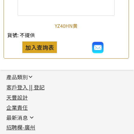
YZ40HN黄
貨號:
不提供
加入查詢表
產品類別
新產品
客戶登入 || 登記
足金系列
天豐設計
機織鏈系列
足金配件
企業責任
首飾配件
珠仔鏈
鑲口類
镶口链
耳環類配件
最新消息
首飾系列
管狀網鏈
鏈類配件
四爪頭系列
卷迫系列
最新消息
招聘欄-廣州
貴金屬原料
十字車花鏈系列
其他類配件
六爪頭系列
手镯系列
螺絲迫系列
動感車花吊墜
公益活動
(6)