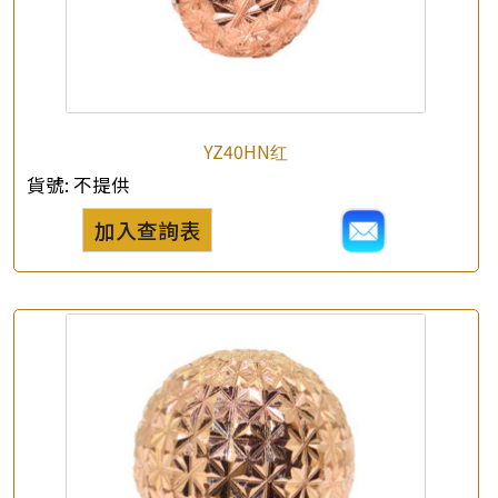
YZ40HN红
貨號:
不提供
加入查詢表
×
產品查詢
*
你的名字
公司名稱