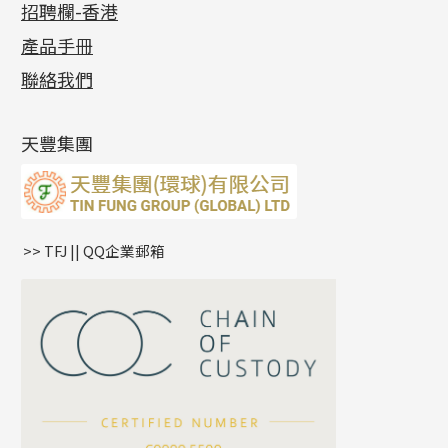
招聘欄-香港
記憶金屬系列
十字閃O鏈系列
珠類配件
車花片
戒指系列
千足金
梅花迫系列
調節珠系列
珠盤系列
各項證書
(2)
十字錘打鏈系列
動感車花片
空心耳環
記憶戒指
平臺迫系列
生圈扣系列
袖口鈕系列
無孔光身珠
產品手冊
相片集
(9)
側身車花鏈系列
鑲口戒指
空心车花管首饰链
拉簧珠珠手鏈
綫拍系列
龍蝦扣系列
焊片及鐳射綫
空心光身珠
展覽會資訊
(19)
聯絡我們
側身鏈系列
鑲口手鏈系列
空心手鐲系列
記憶鈦手鐲
美拍系列
鴨俐制系列
空心車花管
無孔批花珠
最新產品資訊
(14)
肖邦鏈系列
牛仔鏈
耳針系列
字印牌系列
其他
空心批花珠
產品發明及專利
(9)
雙十字鏈系列
耳環扣系列
字母吊墜
天豐集團
水波鏈系列
耳綫/耳鈎系列
相盒吊墜
蛇骨鏈系列
耳環爪頭
項鏈吊墜
鏈尾系列
耳環
生肖吊墜
盒子鏈系列
管扣系列
>> TFJ || QQ企業郵箱
嘴唇鏈系列
星座吊墜
竹節鏈系列
水泡扣
S車花鏈系列
珠扣
珍珠鏈系列
坦克鏈系列
滿天星鏈系列
*
你的名字
刀片鏈系列
方假繩鏈系列
公司名稱