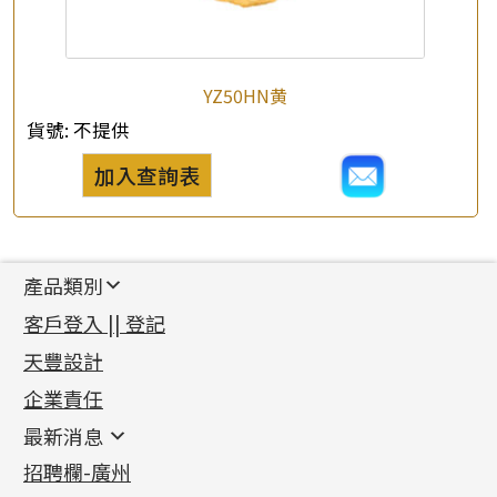
YZ50HN黄
貨號:
不提供
加入查詢表
產品類別
新產品
客戶登入 || 登記
足金系列
天豐設計
機織鏈系列
足金配件
企業責任
首飾配件
珠仔鏈
鑲口類
镶口链
耳環類配件
最新消息
首飾系列
管狀網鏈
鏈類配件
四爪頭系列
卷迫系列
最新消息
招聘欄-廣州
貴金屬原料
十字車花鏈系列
其他類配件
六爪頭系列
手镯系列
螺絲迫系列
動感車花吊墜
公益活動
(6)