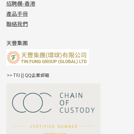
招聘欄-香港
記憶金屬系列
十字閃O鏈系列
珠類配件
車花片
戒指系列
千足金
梅花迫系列
調節珠系列
珠盤系列
各項證書
(2)
十字錘打鏈系列
動感車花片
空心耳環
記憶戒指
平臺迫系列
生圈扣系列
袖口鈕系列
無孔光身珠
產品手冊
相片集
(9)
側身車花鏈系列
鑲口戒指
空心车花管首饰链
拉簧珠珠手鏈
綫拍系列
龍蝦扣系列
焊片及鐳射綫
空心光身珠
展覽會資訊
(19)
聯絡我們
側身鏈系列
鑲口手鏈系列
空心手鐲系列
記憶鈦手鐲
美拍系列
鴨俐制系列
空心車花管
無孔批花珠
最新產品資訊
(14)
肖邦鏈系列
牛仔鏈
耳針系列
字印牌系列
其他
空心批花珠
產品發明及專利
(9)
雙十字鏈系列
耳環扣系列
字母吊墜
天豐集團
水波鏈系列
耳綫/耳鈎系列
相盒吊墜
蛇骨鏈系列
耳環爪頭
項鏈吊墜
鏈尾系列
耳環
生肖吊墜
盒子鏈系列
管扣系列
>> TFJ || QQ企業郵箱
嘴唇鏈系列
星座吊墜
竹節鏈系列
水泡扣
S車花鏈系列
珠扣
珍珠鏈系列
坦克鏈系列
滿天星鏈系列
*
你的名字
刀片鏈系列
方假繩鏈系列
公司名稱