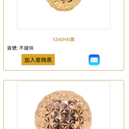
YZ40HN黄
貨號:
不提供
加入查詢表
×
產品查詢
*
你的名字
公司名稱