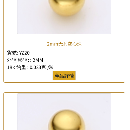
2mm无孔空心珠
貨號:
YZ20
外徑 盤徑: :
2MM
18k 约重 :
0.023克 /粒
產品詳情