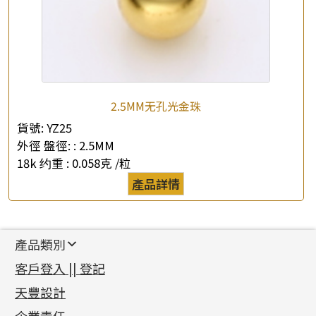
2.5MM无孔光金珠
貨號:
YZ25
外徑 盤徑: :
2.5MM
18k 约重 :
0.058克 /粒
產品詳情
產品類別
新產品
客戶登入 || 登記
足金系列
天豐設計
機織鏈系列
足金配件
企業責任
首飾配件
珠仔鏈