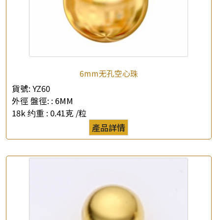
×
6mm无孔空心珠
產品查詢
貨號:
YZ60
*
你的名字
外徑 盤徑: :
6MM
18k 约重 :
0.41克 /粒
公司名稱
產品詳情
*
e-mail
*
聯絡電話
查詢以下產品