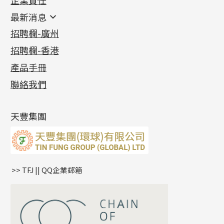
鑲口類
镶口链
耳環類配件
最新消息
首飾系列
管狀網鏈
鏈類配件
四爪頭系列
卷迫系列
最新消息
招聘欄-廣州
貴金屬原料
十字車花鏈系列
其他類配件
六爪頭系列
手镯系列
螺絲迫系列
動感車花吊墜
公益活動
(6)
招聘欄-香港
記憶金屬系列
十字閃O鏈系列
珠類配件
車花片
戒指系列
千足金
梅花迫系列
調節珠系列
珠盤系列
各項證書
(2)
十字錘打鏈系列
動感車花片
空心耳環
記憶戒指
平臺迫系列
生圈扣系列
袖口鈕系列
無孔光身珠
產品手冊
相片集
(9)
側身車花鏈系列
鑲口戒指
空心车花管首饰链
拉簧珠珠手鏈
綫拍系列
龍蝦扣系列
焊片及鐳射綫
空心光身珠
展覽會資訊
(19)
聯絡我們
側身鏈系列
鑲口手鏈系列
空心手鐲系列
記憶鈦手鐲
美拍系列
鴨俐制系列
空心車花管
無孔批花珠
最新產品資訊
(14)
肖邦鏈系列
牛仔鏈
耳針系列
字印牌系列
其他
空心批花珠
產品發明及專利
(9)
雙十字鏈系列
耳環扣系列
字母吊墜
天豐集團
水波鏈系列
耳綫/耳鈎系列
相盒吊墜
蛇骨鏈系列
耳環爪頭
項鏈吊墜
鏈尾系列
耳環
生肖吊墜
盒子鏈系列
管扣系列
>> TFJ || QQ企業郵箱
嘴唇鏈系列
星座吊墜
竹節鏈系列
水泡扣
S車花鏈系列
珠扣
珍珠鏈系列