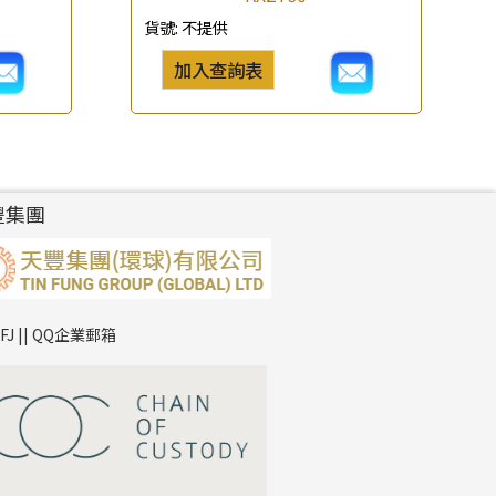
貨號:
不提供
加入查詢表
豐集團
TFJ || QQ企業郵箱
*
你的名字
公司名稱