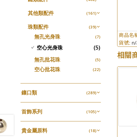
螺絲迫系列
十字車花鏈系列
(15)
(48)
動感車花吊墜
(65)
其他類配件
(161)
梅花迫系列
十字閃O鏈系列
(19)
(27)
調節珠系列
(23)
珠盤系列
(16)
平臺迫系列
十字錘打鏈系列
(74)
(17)
珠類配件
(39)
生圈扣系列
(13)
袖口鈕系列
(7)
綫拍系列
商品名
側身車花鏈系列
(42)
(8)
無孔光身珠
(7)
龍蝦扣系列
(93)
貨號:
焊片及鐳射綫
n/
(2)
美拍系列
側身鏈系列
(16)
(9)
(5)
空心光身珠
鴨俐制系列
(18)
空心車花管
相關
(19)
耳針系列
肖邦鏈系列
(6)
(14)
字印牌系列
(21)
無孔批花珠
(5)
其他
(104)
耳環扣系列
雙十字鏈系列
(29)
(4)
字母吊墜
(20)
空心批花珠
(22)
耳綫/耳鈎系列
水波鏈系列
(25)
(4)
相盒吊墜
(11)
耳環爪頭
蛇骨鏈系列
(29)
(6)
項鏈吊墜
(102)
鑲口類
耳環
(289)
鏈尾系列
(71)
(6)
生肖吊墜
(27)
四爪頭系列
(20)
盒子鏈系列
(6)
管扣系列
(4)
首飾系列
六爪頭系列
(105)
(41)
嘴唇鏈系列
(3)
星座吊墜
(12)
手镯系列
車花片
(8)
(35)
竹節鏈系列
(5)
水泡扣
(17)
貴金屬原料
戒指系列
(18)
動感車花片
(8)
(20)
S車花鏈系列
(1)
珠扣
(45)