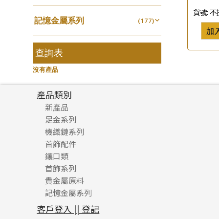
千足金
空心耳環
(18)
鑲口戒指
(27)
(16)
珍珠鏈系列
(3)
貨號:
不
記憶金屬系列
(177)
空心车花管首饰链
鑲口手鏈系列
(15)
(146)
坦克鏈系列
(9)
加
記憶戒指
(30)
空心手鐲系列
(8)
滿天星鏈系列
(2)
拉簧珠珠手鏈
查詢表
(53)
牛仔鏈
(37)
刀片鏈系列
(4)
記憶鈦手鐲
(94)
沒有產品
方假繩鏈系列
(1)
心心鏈系列
(6)
產品類別
新產品
足金系列
機織鏈系列
足金配件
首飾配件
珠仔鏈
鑲口類
镶口链
耳環類配件
首飾系列
管狀網鏈
鏈類配件
四爪頭系列
卷迫系列
貴金屬原料
十字車花鏈系列
其他類配件
六爪頭系列
手镯系列
螺絲迫系列
動感車花吊墜
記憶金屬系列
十字閃O鏈系列
珠類配件
車花片
戒指系列
千足金
梅花迫系列
調節珠系列
珠盤系列
十字錘打鏈系列
動感車花片
空心耳環
記憶戒指
平臺迫系列
生圈扣系列
袖口鈕系列
無孔光身珠
客戶登入 || 登記
側身車花鏈系列
鑲口戒指
空心车花管首饰链
拉簧珠珠手鏈
綫拍系列
龍蝦扣系列
焊片及鐳射綫
空心光身珠