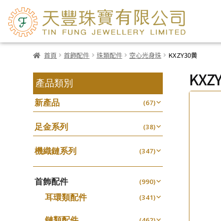
首頁
首飾配件
珠類配件
空心光身珠
KXZY30黄
KXZ
產品類別
新產品
(67)
足金系列
(38)
機織鏈系列
(347)
珠仔鏈
(25)
首飾配件
镶口链
(990)
(61)
耳環類配件
管狀網鏈
(341)
(11)
卷迫系列
十字鏈系列
(13)
(56)
鏈類配件
(462)