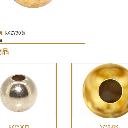
×
產品查詢
*
你的名字
稱:
KXZY30黄
a
公司名稱
商品
*
e-mail
*
聯絡電話
查詢以下產品
KXZY30白
YZ50-BK