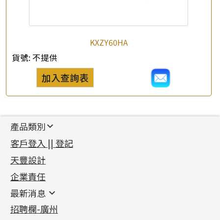
KXZY60HA
貨號:
不提供
加入查詢表
產品類別
新產品
客戶登入 || 登記
足金系列
天豐設計
機織鏈系列
足金配件
企業責任
首飾配件
珠仔鏈
鑲口類
镶口链
耳環類配件
最新消息
首飾系列
管狀網鏈
鏈類配件
四爪頭系列
卷迫系列
最新消息
招聘欄-廣州
貴金屬原料
十字車花鏈系列
其他類配件
六爪頭系列
手镯系列
螺絲迫系列
動感車花吊墜
公益活動
(6)