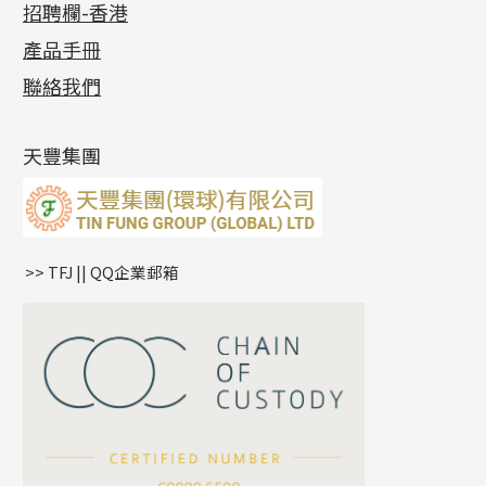
招聘欄-香港
記憶金屬系列
十字閃O鏈系列
珠類配件
車花片
戒指系列
千足金
梅花迫系列
調節珠系列
珠盤系列
各項證書
(2)
十字錘打鏈系列
動感車花片
空心耳環
記憶戒指
平臺迫系列
生圈扣系列
袖口鈕系列
無孔光身珠
產品手冊
相片集
(9)
側身車花鏈系列
鑲口戒指
空心车花管首饰链
拉簧珠珠手鏈
綫拍系列
龍蝦扣系列
焊片及鐳射綫
空心光身珠
展覽會資訊
(19)
聯絡我們
側身鏈系列
鑲口手鏈系列
空心手鐲系列
記憶鈦手鐲
美拍系列
鴨俐制系列
空心車花管
無孔批花珠
最新產品資訊
(14)
肖邦鏈系列
牛仔鏈
耳針系列
字印牌系列
其他
空心批花珠
產品發明及專利
(9)
雙十字鏈系列
耳環扣系列
字母吊墜
天豐集團
水波鏈系列
耳綫/耳鈎系列
相盒吊墜
蛇骨鏈系列
耳環爪頭
項鏈吊墜
鏈尾系列
耳環
生肖吊墜
盒子鏈系列
管扣系列
>> TFJ || QQ企業郵箱
嘴唇鏈系列
星座吊墜
竹節鏈系列
水泡扣
S車花鏈系列
珠扣
珍珠鏈系列
坦克鏈系列
滿天星鏈系列
*
你的名字
刀片鏈系列
方假繩鏈系列
公司名稱