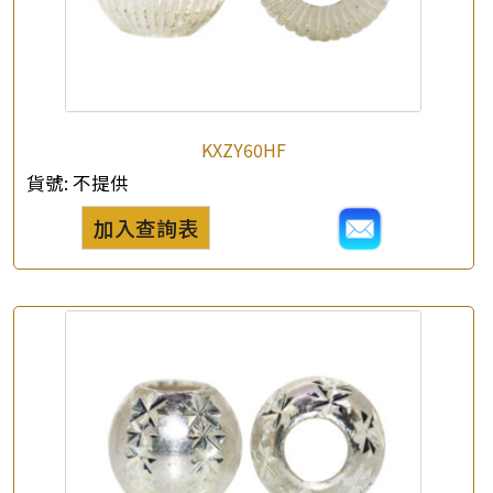
KXZY60HF
貨號:
不提供
加入查詢表
×
產品查詢
*
你的名字
公司名稱