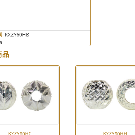
×
產品查詢
*
你的名字
稱:
KXZY60HB
a
公司名稱
商品
*
e-mail
*
聯絡電話
查詢以下產品
KXZY60HC
KXZY60HH