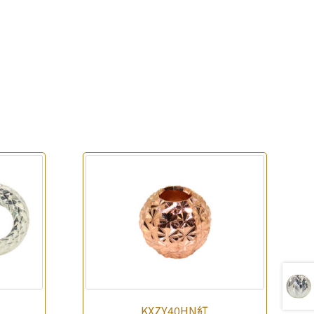
KXZY40HN紅