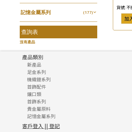
千足金
空心耳環
(18)
鑲口戒指
(27)
(16)
珍珠鏈系列
(3)
貨號:
不
記憶金屬系列
(177)
空心车花管首饰链
鑲口手鏈系列
(15)
(146)
坦克鏈系列
(9)
加
記憶戒指
(30)
空心手鐲系列
(8)
滿天星鏈系列
(2)
拉簧珠珠手鏈
查詢表
(53)
牛仔鏈
(37)
刀片鏈系列
(4)
記憶鈦手鐲
(94)
沒有產品
方假繩鏈系列
(1)
心心鏈系列
(6)
產品類別
新產品
足金系列
機織鏈系列
足金配件
首飾配件
珠仔鏈
鑲口類
镶口链
耳環類配件
首飾系列
管狀網鏈
鏈類配件
四爪頭系列
卷迫系列
貴金屬原料
十字車花鏈系列
其他類配件
六爪頭系列
手镯系列
螺絲迫系列
動感車花吊墜
記憶金屬系列
十字閃O鏈系列
珠類配件
車花片
戒指系列
千足金
梅花迫系列
調節珠系列
珠盤系列
十字錘打鏈系列
動感車花片
空心耳環
記憶戒指
平臺迫系列
生圈扣系列
袖口鈕系列
無孔光身珠
客戶登入 || 登記
側身車花鏈系列
鑲口戒指
空心车花管首饰链
拉簧珠珠手鏈
綫拍系列
龍蝦扣系列
焊片及鐳射綫
空心光身珠