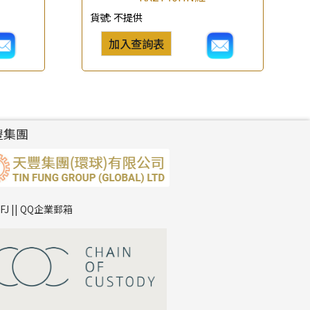
貨號:
不提供
加入查詢表
豐集團
TFJ || QQ企業郵箱
*
你的名字
公司名稱