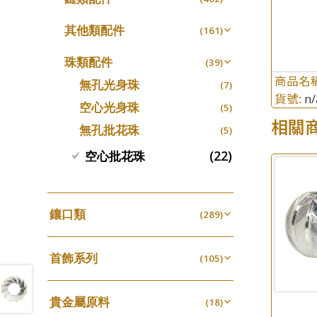
螺絲迫系列
十字車花鏈系列
(15)
(48)
動感車花吊墜
(65)
其他類配件
(161)
梅花迫系列
十字閃O鏈系列
(19)
(27)
調節珠系列
(23)
珠盤系列
(16)
平臺迫系列
十字錘打鏈系列
(74)
(17)
珠類配件
(39)
生圈扣系列
(13)
袖口鈕系列
(7)
綫拍系列
商品名
側身車花鏈系列
(42)
(8)
無孔光身珠
(7)
龍蝦扣系列
(93)
貨號:
焊片及鐳射綫
n/
(2)
美拍系列
側身鏈系列
(16)
(9)
空心光身珠
(5)
鴨俐制系列
(18)
空心車花管
相關
(19)
耳針系列
肖邦鏈系列
(6)
(14)
無孔批花珠
(5)
字印牌系列
(21)
其他
(104)
耳環扣系列
雙十字鏈系列
(29)
(4)
(22)
空心批花珠
字母吊墜
(20)
耳綫/耳鈎系列
水波鏈系列
(25)
(4)
相盒吊墜
(11)
耳環爪頭
蛇骨鏈系列
(29)
(6)
項鏈吊墜
(102)
鑲口類
耳環
(289)
鏈尾系列
(71)
(6)
生肖吊墜
(27)
四爪頭系列
(20)
盒子鏈系列
(6)
管扣系列
(4)
首飾系列
六爪頭系列
(105)
(41)
嘴唇鏈系列
(3)
星座吊墜
(12)
手镯系列
車花片
(8)
(35)
竹節鏈系列
(5)
水泡扣
(17)
貴金屬原料
戒指系列
(18)
動感車花片
(8)
(20)
S車花鏈系列
(1)
珠扣
(45)