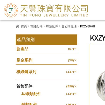
首頁
首飾配件
珠類配件
空心批花珠
KXZY60HB
KXZ
產品類別
新產品
(67)
足金系列
(38)
機織鏈系列
(347)
珠仔鏈
(25)
首飾配件
镶口链
(990)
(61)
耳環類配件
管狀網鏈
(341)
(11)
卷迫系列
十字鏈系列
(13)
(56)
鏈類配件
(462)