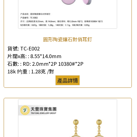
圓形陶瓷鑲石對俏耳釘
貨號:
TC-E002
片闊x高: :
8.55*14.0mm
石數: :
RD: 2.0mm*2P 10380#*2P
18k 约重 :
1.28克 /對
產品詳情