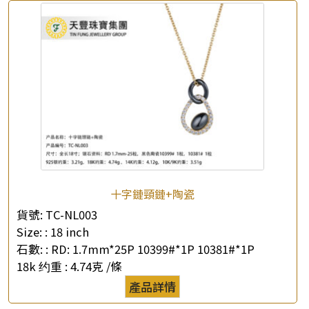
×
產品查詢
*
你的名字
公司名稱
十字鏈頸鏈+陶瓷
*
e-mail
貨號:
TC-NL003
Size: :
18 inch
*
聯絡電話
石數: :
RD: 1.7mm*25P 10399#*1P 10381#*1P
18k 约重 :
4.74克 /條
查詢以下產品
產品詳情