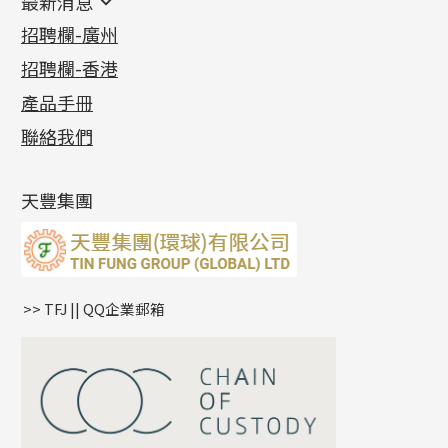
最新消息
首飾系列
管狀網鏈
鏈類配件
四爪頭系列
卷迫系列
最新消息
招聘欄-廣州
貴金屬原料
十字車花鏈系列
其他類配件
六爪頭系列
手镯系列
螺絲迫系列
動感車花吊墜
公益活動
(6)
招聘欄-香港
記憶金屬系列
十字閃O鏈系列
珠類配件
車花片
戒指系列
千足金
梅花迫系列
調節珠系列
珠盤系列
各項證書
(2)
十字錘打鏈系列
動感車花片
空心耳環
記憶戒指
平臺迫系列
生圈扣系列
袖口鈕系列
無孔光身珠
產品手冊
相片集
(9)
側身車花鏈系列
鑲口戒指
空心车花管首饰链
拉簧珠珠手鏈
綫拍系列
龍蝦扣系列
焊片及鐳射綫
空心光身珠
展覽會資訊
(19)
聯絡我們
側身鏈系列
鑲口手鏈系列
空心手鐲系列
記憶鈦手鐲
美拍系列
鴨俐制系列
空心車花管
無孔批花珠
最新產品資訊
(14)
肖邦鏈系列
牛仔鏈
耳針系列
字印牌系列
其他
空心批花珠
產品發明及專利
(9)
雙十字鏈系列
耳環扣系列
字母吊墜
天豐集團
水波鏈系列
耳綫/耳鈎系列
相盒吊墜
蛇骨鏈系列
耳環爪頭
項鏈吊墜
鏈尾系列
耳環
生肖吊墜
盒子鏈系列
管扣系列
>> TFJ || QQ企業郵箱
嘴唇鏈系列
星座吊墜
竹節鏈系列
水泡扣
S車花鏈系列
珠扣
珍珠鏈系列
坦克鏈系列
滿天星鏈系列