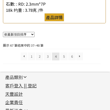
石數: :
RD: 2.3mm*7P
18k 约重 :
3.78克 /件
產品詳情
顯示 67 筆結果中的 37–48 筆
1
2
3
4
5
6
產品類別
新產品
客戶登入 || 登記
足金系列
天豐設計
機織鏈系列
足金配件
企業責任
首飾配件
珠仔鏈
鑲口類
镶口链
耳環類配件