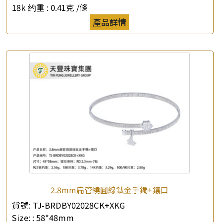
18k 约重 :
0.41克 /條
產品詳情
2.8mm扁管繞圓線鈦金手鐲+鑲口
貨號:
TJ-BRDBY02028CK+XKG
Size: :
58*48mm