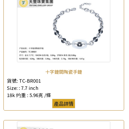
十字鏈間陶瓷手鏈
貨號:
TC-BR001
Size: :
7.7 inch
18k 约重 :
5.96克 /條
產品詳情