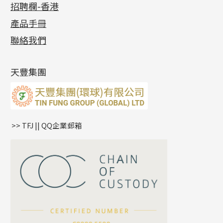
招聘欄-香港
記憶金屬系列
十字閃O鏈系列
珠類配件
車花片
戒指系列
千足金
梅花迫系列
調節珠系列
珠盤系列
各項證書
(2)
十字錘打鏈系列
動感車花片
空心耳環
記憶戒指
平臺迫系列
生圈扣系列
袖口鈕系列
無孔光身珠
產品手冊
相片集
(9)
側身車花鏈系列
鑲口戒指
空心车花管首饰链
拉簧珠珠手鏈
綫拍系列
龍蝦扣系列
焊片及鐳射綫
空心光身珠
展覽會資訊
(19)
聯絡我們
側身鏈系列
鑲口手鏈系列
空心手鐲系列
記憶鈦手鐲
美拍系列
鴨俐制系列
空心車花管
無孔批花珠
最新產品資訊
(14)
肖邦鏈系列
牛仔鏈
耳針系列
字印牌系列
其他
空心批花珠
產品發明及專利
(9)
雙十字鏈系列
耳環扣系列
字母吊墜
天豐集團
水波鏈系列
耳綫/耳鈎系列
相盒吊墜
蛇骨鏈系列
耳環爪頭
項鏈吊墜
鏈尾系列
耳環
生肖吊墜
盒子鏈系列
管扣系列
>> TFJ || QQ企業郵箱
嘴唇鏈系列
星座吊墜
竹節鏈系列
水泡扣
S車花鏈系列
珠扣
珍珠鏈系列
坦克鏈系列
滿天星鏈系列
*
你的名字
刀片鏈系列
方假繩鏈系列
公司名稱