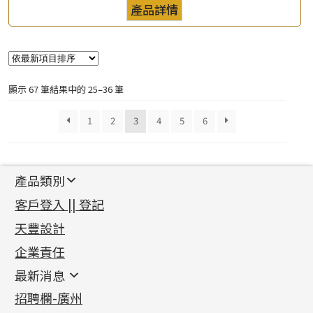
產品詳情
顯示 67 筆結果中的 25–36 筆
1
2
3
4
5
6
產品類別
新產品
客戶登入 || 登記
足金系列
天豐設計
機織鏈系列
足金配件
企業責任
首飾配件
珠仔鏈
鑲口類
镶口链
耳環類配件
最新消息
首飾系列
管狀網鏈
鏈類配件
四爪頭系列
卷迫系列
最新消息
招聘欄-廣州
貴金屬原料
十字車花鏈系列
其他類配件
六爪頭系列
手镯系列
螺絲迫系列
動感車花吊墜
公益活動
(6)