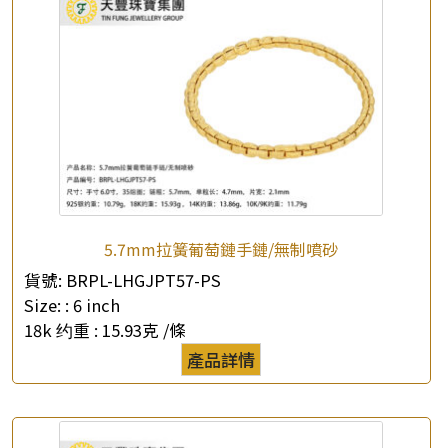
*
e-mail
*
聯絡電話
查詢以下產品
5.7mm拉簧葡萄鏈手鏈/無制噴砂
貨號:
BRPL-LHGJPT57-PS
Size: :
6 inch
18k 约重 :
15.93克 /條
產品詳情