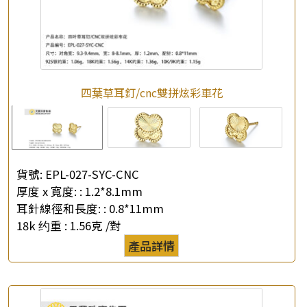
四葉草耳釘/cnc雙拼炫彩車花
貨號:
EPL-027-SYC-CNC
厚度 x 寬度: :
1.2*8.1mm
耳針線徑和長度: :
0.8*11mm
×
18k 约重 :
1.56克 /對
產品查詢
產品詳情
*
你的名字
公司名稱