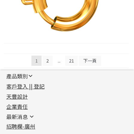
文
1
2
...
21
下一頁
章
產品類別
導
新產品
客戶登入 || 登記
覽
足金系列
天豐設計
機織鏈系列
足金配件
企業責任
首飾配件
珠仔鏈
鑲口類
镶口链
耳環類配件
最新消息
首飾系列
管狀網鏈
鏈類配件
四爪頭系列
卷迫系列
最新消息
招聘欄-廣州
貴金屬原料
十字車花鏈系列
其他類配件
六爪頭系列
手镯系列
螺絲迫系列
動感車花吊墜
公益活動
(6)