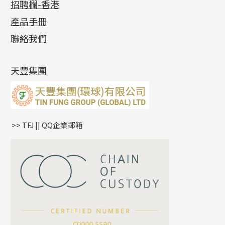
招聘欄-香港
記憶金屬系列
十字閃O鏈系列
珠類配件
車花片
戒指系列
千足金
梅花迫系列
調節珠系列
珠盤系列
各項證書
(2)
十字錘打鏈系列
動感車花片
空心耳環
記憶戒指
平臺迫系列
生圈扣系列
袖口鈕系列
無孔光身珠
產品手冊
相片集
(9)
側身車花鏈系列
鑲口戒指
空心车花管首饰链
拉簧珠珠手鏈
綫拍系列
龍蝦扣系列
焊片及鐳射綫
空心光身珠
展覽會資訊
(19)
聯絡我們
側身鏈系列
鑲口手鏈系列
空心手鐲系列
記憶鈦手鐲
美拍系列
鴨俐制系列
空心車花管
無孔批花珠
最新產品資訊
(14)
肖邦鏈系列
牛仔鏈
耳針系列
字印牌系列
其他
空心批花珠
產品發明及專利
(9)
雙十字鏈系列
耳環扣系列
字母吊墜
天豐集團
水波鏈系列
耳綫/耳鈎系列
相盒吊墜
蛇骨鏈系列
耳環爪頭
項鏈吊墜
鏈尾系列
耳環
生肖吊墜
盒子鏈系列
管扣系列
>> TFJ || QQ企業郵箱
嘴唇鏈系列
星座吊墜
竹節鏈系列
水泡扣
S車花鏈系列
珠扣
珍珠鏈系列
坦克鏈系列
滿天星鏈系列
*
你的名字
刀片鏈系列
方假繩鏈系列
公司名稱