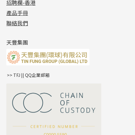
招聘欄-香港
記憶金屬系列
十字閃O鏈系列
珠類配件
車花片
戒指系列
千足金
梅花迫系列
調節珠系列
珠盤系列
各項證書
(2)
十字錘打鏈系列
動感車花片
空心耳環
記憶戒指
平臺迫系列
生圈扣系列
袖口鈕系列
無孔光身珠
產品手冊
相片集
(9)
側身車花鏈系列
鑲口戒指
空心车花管首饰链
拉簧珠珠手鏈
綫拍系列
龍蝦扣系列
焊片及鐳射綫
空心光身珠
展覽會資訊
(19)
聯絡我們
側身鏈系列
鑲口手鏈系列
空心手鐲系列
記憶鈦手鐲
美拍系列
鴨俐制系列
空心車花管
無孔批花珠
最新產品資訊
(14)
肖邦鏈系列
牛仔鏈
耳針系列
字印牌系列
其他
空心批花珠
產品發明及專利
(9)
雙十字鏈系列
耳環扣系列
字母吊墜
天豐集團
水波鏈系列
耳綫/耳鈎系列
相盒吊墜
蛇骨鏈系列
耳環爪頭
項鏈吊墜
鏈尾系列
耳環
生肖吊墜
盒子鏈系列
管扣系列
>> TFJ || QQ企業郵箱
嘴唇鏈系列
星座吊墜
竹節鏈系列
水泡扣
S車花鏈系列
珠扣
珍珠鏈系列
坦克鏈系列
滿天星鏈系列
*
你的名字
刀片鏈系列
方假繩鏈系列
公司名稱