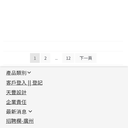
文
1
2
...
12
下一頁
章
產品類別
導
新產品
客戶登入 || 登記
覽
足金系列
天豐設計
機織鏈系列
足金配件
企業責任
首飾配件
珠仔鏈
鑲口類
镶口链
耳環類配件
最新消息
首飾系列
管狀網鏈
鏈類配件
四爪頭系列
卷迫系列
最新消息
招聘欄-廣州
貴金屬原料
十字車花鏈系列
其他類配件
六爪頭系列
手镯系列
螺絲迫系列
動感車花吊墜
公益活動
(6)