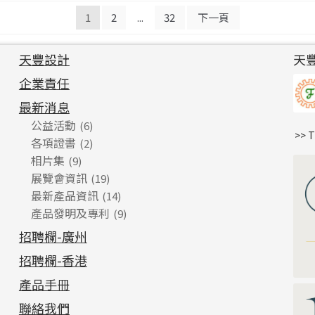
1
2
...
32
下一頁
天豐設計
天
企業責任
最新消息
公益活動
(6)
>> 
各項證書
(2)
相片集
(9)
展覽會資訊
(19)
最新產品資訊
(14)
產品發明及專利
(9)
招聘欄-廣州
招聘欄-香港
產品手冊
聯絡我們