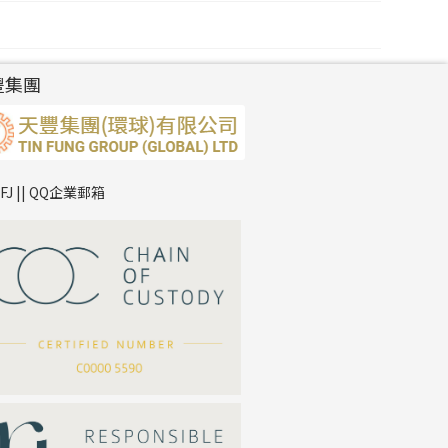
豐集團
TFJ || QQ企業郵箱
*
你的名字
公司名稱
*
e-mail
*
聯絡電話