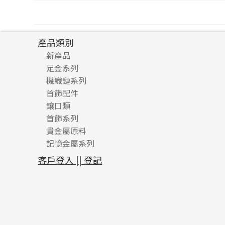
文
章
產品類別
導
新產品
覽
足金系列
機織鏈系列
足金配件
首飾配件
珠仔鏈
鑲口類
镶口链
耳環類配件
首飾系列
管狀網鏈
鏈類配件
四爪頭系列
卷迫系列
貴金屬原料
十字車花鏈系列
其他類配件
六爪頭系列
手镯系列
螺絲迫系列
動感車花吊墜
記憶金屬系列
十字閃O鏈系列
珠類配件
車花片
戒指系列
千足金
梅花迫系列
調節珠系列
珠盤系列
十字錘打鏈系列
動感車花片
空心耳環
記憶戒指
平臺迫系列
生圈扣系列
袖口鈕系列
無孔光身珠
客戶登入 || 登記
側身車花鏈系列
鑲口戒指
空心车花管首饰链
拉簧珠珠手鏈
綫拍系列
龍蝦扣系列
焊片及鐳射綫
空心光身珠
側身鏈系列
鑲口手鏈系列
空心手鐲系列
記憶鈦手鐲
美拍系列
鴨俐制系列
空心車花管
無孔批花珠
肖邦鏈系列
牛仔鏈
耳針系列
字印牌系列
其他
空心批花珠
雙十字鏈系列
耳環扣系列
字母吊墜
水波鏈系列
耳綫/耳鈎系列
相盒吊墜