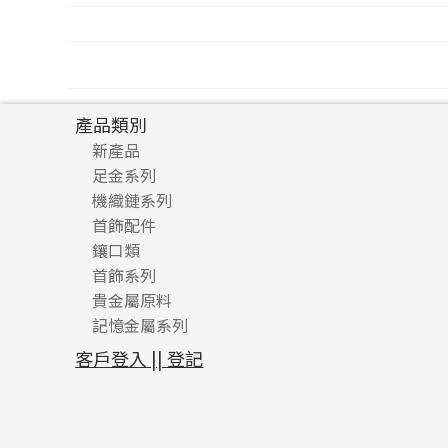
文
章
產品類別
導
新產品
覽
足金系列
機織鏈系列
足金配件
首飾配件
珠仔鏈
鑲口類
镶口链
耳環類配件
首飾系列
管狀網鏈
鏈類配件
四爪頭系列
卷迫系列
貴金屬原料
十字車花鏈系列
其他類配件
六爪頭系列
手镯系列
螺絲迫系列
動感車花吊墜
記憶金屬系列
十字閃O鏈系列
珠類配件
車花片
戒指系列
千足金
梅花迫系列
調節珠系列
珠盤系列
十字錘打鏈系列
動感車花片
空心耳環
記憶戒指
平臺迫系列
生圈扣系列
袖口鈕系列
無孔光身珠
客戶登入 || 登記
側身車花鏈系列
鑲口戒指
空心车花管首饰链
拉簧珠珠手鏈
綫拍系列
龍蝦扣系列
焊片及鐳射綫
空心光身珠
側身鏈系列
鑲口手鏈系列
空心手鐲系列
記憶鈦手鐲
美拍系列
鴨俐制系列
空心車花管
無孔批花珠
肖邦鏈系列
牛仔鏈
耳針系列
字印牌系列
其他
空心批花珠