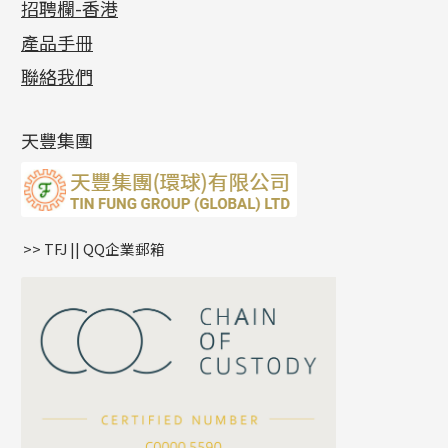
招聘欄-香港
記憶金屬系列
十字閃O鏈系列
珠類配件
車花片
戒指系列
千足金
梅花迫系列
調節珠系列
珠盤系列
各項證書
(2)
十字錘打鏈系列
動感車花片
空心耳環
記憶戒指
平臺迫系列
生圈扣系列
袖口鈕系列
無孔光身珠
產品手冊
相片集
(9)
側身車花鏈系列
鑲口戒指
空心车花管首饰链
拉簧珠珠手鏈
綫拍系列
龍蝦扣系列
焊片及鐳射綫
空心光身珠
展覽會資訊
(19)
聯絡我們
側身鏈系列
鑲口手鏈系列
空心手鐲系列
記憶鈦手鐲
美拍系列
鴨俐制系列
空心車花管
無孔批花珠
最新產品資訊
(14)
肖邦鏈系列
牛仔鏈
耳針系列
字印牌系列
其他
空心批花珠
產品發明及專利
(9)
雙十字鏈系列
耳環扣系列
字母吊墜
天豐集團
水波鏈系列
耳綫/耳鈎系列
相盒吊墜
蛇骨鏈系列
耳環爪頭
項鏈吊墜
鏈尾系列
耳環
生肖吊墜
盒子鏈系列
管扣系列
>> TFJ || QQ企業郵箱
嘴唇鏈系列
星座吊墜
竹節鏈系列
水泡扣
S車花鏈系列
珠扣
珍珠鏈系列
坦克鏈系列
滿天星鏈系列
*
你的名字
刀片鏈系列
方假繩鏈系列
公司名稱