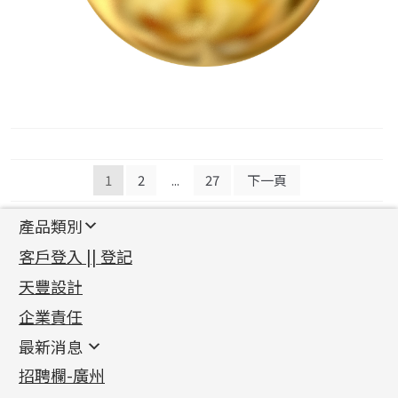
文
1
2
...
27
下一頁
章
產品類別
導
新產品
客戶登入 || 登記
覽
足金系列
天豐設計
機織鏈系列
足金配件
企業責任
首飾配件
珠仔鏈
鑲口類
镶口链
耳環類配件
最新消息
首飾系列
管狀網鏈
鏈類配件
四爪頭系列
卷迫系列
最新消息
招聘欄-廣州
貴金屬原料
十字車花鏈系列
其他類配件
六爪頭系列
手镯系列
螺絲迫系列
動感車花吊墜
公益活動
(6)