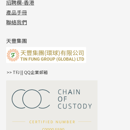
招聘欄-香港
記憶金屬系列
十字閃O鏈系列
珠類配件
車花片
戒指系列
千足金
梅花迫系列
調節珠系列
珠盤系列
各項證書
(2)
十字錘打鏈系列
動感車花片
空心耳環
記憶戒指
平臺迫系列
生圈扣系列
袖口鈕系列
無孔光身珠
產品手冊
相片集
(9)
側身車花鏈系列
鑲口戒指
空心车花管首饰链
拉簧珠珠手鏈
綫拍系列
龍蝦扣系列
焊片及鐳射綫
空心光身珠
展覽會資訊
(19)
聯絡我們
側身鏈系列
鑲口手鏈系列
空心手鐲系列
記憶鈦手鐲
美拍系列
鴨俐制系列
空心車花管
無孔批花珠
最新產品資訊
(14)
肖邦鏈系列
牛仔鏈
耳針系列
字印牌系列
其他
空心批花珠
產品發明及專利
(9)
雙十字鏈系列
耳環扣系列
字母吊墜
天豐集團
水波鏈系列
耳綫/耳鈎系列
相盒吊墜
蛇骨鏈系列
耳環爪頭
項鏈吊墜
鏈尾系列
耳環
生肖吊墜
盒子鏈系列
管扣系列
>> TFJ || QQ企業郵箱
嘴唇鏈系列
星座吊墜
竹節鏈系列
水泡扣
S車花鏈系列
珠扣
珍珠鏈系列
坦克鏈系列
滿天星鏈系列
*
你的名字
刀片鏈系列
方假繩鏈系列
公司名稱