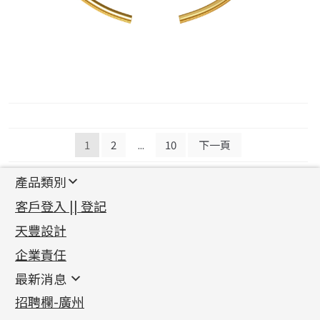
文
1
2
...
10
下一頁
章
產品類別
導
新產品
客戶登入 || 登記
覽
足金系列
天豐設計
機織鏈系列
足金配件
企業責任
首飾配件
珠仔鏈
鑲口類
镶口链
耳環類配件
最新消息
首飾系列
管狀網鏈
鏈類配件
四爪頭系列
卷迫系列
最新消息
招聘欄-廣州
貴金屬原料
十字車花鏈系列
其他類配件
六爪頭系列
手镯系列
螺絲迫系列
動感車花吊墜
公益活動
(6)