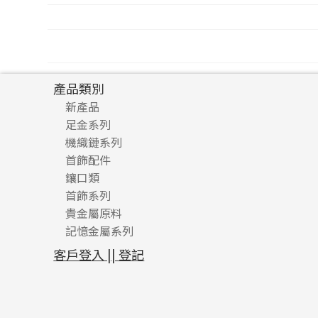
文
章
產品類別
導
新產品
覽
足金系列
機織鏈系列
足金配件
首飾配件
珠仔鏈
鑲口類
镶口链
耳環類配件
首飾系列
管狀網鏈
鏈類配件
四爪頭系列
卷迫系列
貴金屬原料
十字車花鏈系列
其他類配件
六爪頭系列
手镯系列
螺絲迫系列
動感車花吊墜
記憶金屬系列
十字閃O鏈系列
珠類配件
車花片
戒指系列
千足金
梅花迫系列
調節珠系列
珠盤系列
十字錘打鏈系列
動感車花片
空心耳環
記憶戒指
平臺迫系列
生圈扣系列
袖口鈕系列
無孔光身珠
客戶登入 || 登記
側身車花鏈系列
鑲口戒指
空心车花管首饰链
拉簧珠珠手鏈
綫拍系列
龍蝦扣系列
焊片及鐳射綫
空心光身珠
側身鏈系列
鑲口手鏈系列
空心手鐲系列
記憶鈦手鐲
美拍系列
鴨俐制系列
空心車花管
無孔批花珠
肖邦鏈系列
牛仔鏈
耳針系列
字印牌系列
其他
空心批花珠