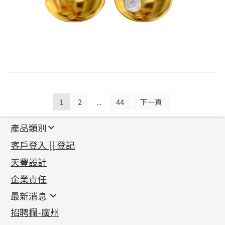
文
1
2
...
44
下一頁
章
產品類別
導
新產品
客戶登入 || 登記
覽
足金系列
天豐設計
機織鏈系列
足金配件
企業責任
首飾配件
珠仔鏈
鑲口類
镶口链
耳環類配件
最新消息
首飾系列
管狀網鏈
鏈類配件
四爪頭系列
卷迫系列
最新消息
招聘欄-廣州
貴金屬原料
十字車花鏈系列
其他類配件
六爪頭系列
手镯系列
螺絲迫系列
動感車花吊墜
公益活動
(6)