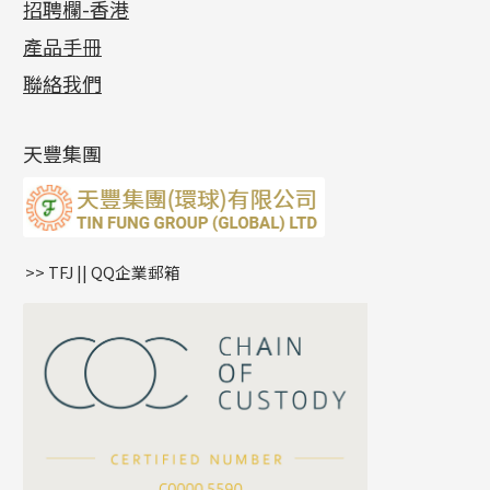
招聘欄-香港
記憶金屬系列
十字閃O鏈系列
珠類配件
車花片
戒指系列
千足金
梅花迫系列
調節珠系列
珠盤系列
各項證書
(2)
十字錘打鏈系列
動感車花片
空心耳環
記憶戒指
平臺迫系列
生圈扣系列
袖口鈕系列
無孔光身珠
產品手冊
相片集
(9)
側身車花鏈系列
鑲口戒指
空心车花管首饰链
拉簧珠珠手鏈
綫拍系列
龍蝦扣系列
焊片及鐳射綫
空心光身珠
展覽會資訊
(19)
聯絡我們
側身鏈系列
鑲口手鏈系列
空心手鐲系列
記憶鈦手鐲
美拍系列
鴨俐制系列
空心車花管
無孔批花珠
最新產品資訊
(14)
肖邦鏈系列
牛仔鏈
耳針系列
字印牌系列
其他
空心批花珠
產品發明及專利
(9)
雙十字鏈系列
耳環扣系列
字母吊墜
天豐集團
水波鏈系列
耳綫/耳鈎系列
相盒吊墜
蛇骨鏈系列
耳環爪頭
項鏈吊墜
鏈尾系列
耳環
生肖吊墜
盒子鏈系列
管扣系列
>> TFJ || QQ企業郵箱
嘴唇鏈系列
星座吊墜
竹節鏈系列
水泡扣
S車花鏈系列
珠扣
珍珠鏈系列
坦克鏈系列
滿天星鏈系列
*
你的名字
刀片鏈系列
方假繩鏈系列
公司名稱