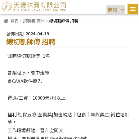
首頁
招聘欄-廣州
線切割師傅 招聘
發佈日期:
2024-04-19
線切割師傅 招聘
诚聘線切割師傅 1名
會編程序，會中走絲
會CAXA軟件優先
待遇/工資：10000元/月以上
福利:社保五險|全勤獎|加班補貼│包食｜年終獎金|崗位培訓
等，
工作環境舒適，晉升空間大。
地址：廣州市番禺區沙頭街銀建路34號