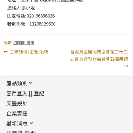
連絡人:張小姐
固定電話: 020-66856326
聯繫手機：13268029690
分類:
招聘欄-廣州
文
上
下
工模師傅/主管 招聘
香港貴金屬同業協會第二十二
一
一
屆會長暨執行委員會就職典禮
章
篇
篇
導
文
文
章:
章:
覽
產品類別
新產品
客戶登入 || 登記
足金系列
天豐設計
機織鏈系列
足金配件
企業責任
首飾配件
珠仔鏈
鑲口類
镶口链
耳環類配件
最新消息
首飾系列
管狀網鏈
鏈類配件
四爪頭系列
卷迫系列
最新消息
招聘欄-廣州