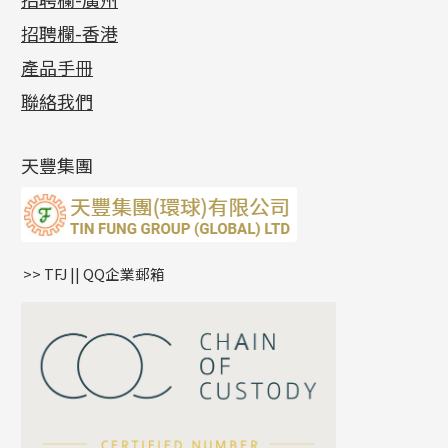
貴金屬原料
十字車花鏈系列
其他類配件
六爪頭系列
手镯系列
螺絲迫系列
動感車花吊墜
公益活動
(6)
招聘欄-香港
記憶金屬系列
十字閃O鏈系列
珠類配件
車花片
戒指系列
千足金
梅花迫系列
調節珠系列
珠盤系列
各項證書
(2)
十字錘打鏈系列
動感車花片
空心耳環
記憶戒指
平臺迫系列
生圈扣系列
袖口鈕系列
無孔光身珠
產品手冊
相片集
(9)
側身車花鏈系列
鑲口戒指
空心车花管首饰链
拉簧珠珠手鏈
綫拍系列
龍蝦扣系列
焊片及鐳射綫
空心光身珠
展覽會資訊
(19)
聯絡我們
側身鏈系列
鑲口手鏈系列
空心手鐲系列
記憶鈦手鐲
美拍系列
鴨俐制系列
空心車花管
無孔批花珠
最新產品資訊
(14)
肖邦鏈系列
牛仔鏈
耳針系列
字印牌系列
其他
空心批花珠
產品發明及專利
(9)
雙十字鏈系列
耳環扣系列
字母吊墜
天豐集團
水波鏈系列
耳綫/耳鈎系列
相盒吊墜
蛇骨鏈系列
耳環爪頭
項鏈吊墜
鏈尾系列
耳環
生肖吊墜
盒子鏈系列
管扣系列
>> TFJ || QQ企業郵箱
嘴唇鏈系列
星座吊墜
竹節鏈系列
水泡扣
S車花鏈系列
珠扣
珍珠鏈系列
坦克鏈系列
滿天星鏈系列
*
你的名字
刀片鏈系列