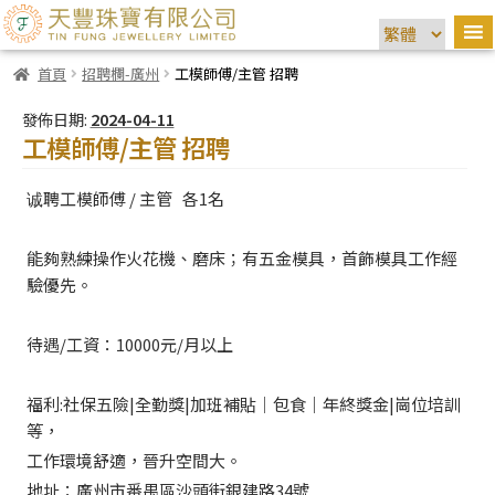
首頁
招聘欄-廣州
工模師傅/主管 招聘
發佈日期:
2024-04-11
工模師傅/主管 招聘
诚聘工模師傅 / 主管 各1名
能夠熟練操作火花機、磨床；有五金模具，首飾模具工作經
驗優先。
待遇/工資：10000元/月以上
福利:社保五險|全勤獎|加班補貼│包食｜年終獎金|崗位培訓
等，
工作環境舒適，晉升空間大。
地址：廣州市番禺區沙頭街銀建路34號