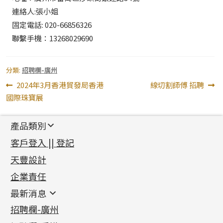
連絡人:張小姐
固定電話: 020-66856326
聯繫手機：13268029690
分類:
招聘欄-廣州
文
上
下
2024年3月香港貿發局香港
線切割師傅 招聘
一
一
國際珠寶展
章
篇
篇
導
文
文
產品類別
章:
章:
覽
新產品
客戶登入 || 登記
足金系列
天豐設計
機織鏈系列
足金配件
企業責任
首飾配件
珠仔鏈
鑲口類
镶口链
耳環類配件
最新消息
首飾系列
管狀網鏈
鏈類配件
四爪頭系列
卷迫系列
最新消息
招聘欄-廣州
貴金屬原料
十字車花鏈系列
其他類配件
六爪頭系列
手镯系列
螺絲迫系列
動感車花吊墜
公益活動
(6)