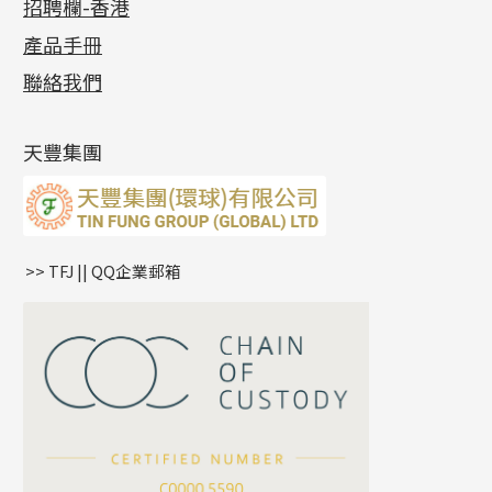
招聘欄-香港
記憶金屬系列
十字閃O鏈系列
珠類配件
車花片
戒指系列
千足金
梅花迫系列
調節珠系列
珠盤系列
各項證書
(2)
十字錘打鏈系列
動感車花片
空心耳環
記憶戒指
平臺迫系列
生圈扣系列
袖口鈕系列
無孔光身珠
產品手冊
相片集
(9)
側身車花鏈系列
鑲口戒指
空心车花管首饰链
拉簧珠珠手鏈
綫拍系列
龍蝦扣系列
焊片及鐳射綫
空心光身珠
展覽會資訊
(19)
聯絡我們
側身鏈系列
鑲口手鏈系列
空心手鐲系列
記憶鈦手鐲
美拍系列
鴨俐制系列
空心車花管
無孔批花珠
最新產品資訊
(14)
肖邦鏈系列
牛仔鏈
耳針系列
字印牌系列
其他
空心批花珠
產品發明及專利
(9)
雙十字鏈系列
耳環扣系列
字母吊墜
天豐集團
水波鏈系列
耳綫/耳鈎系列
相盒吊墜
蛇骨鏈系列
耳環爪頭
項鏈吊墜
鏈尾系列
耳環
生肖吊墜
盒子鏈系列
管扣系列
>> TFJ || QQ企業郵箱
嘴唇鏈系列
星座吊墜
竹節鏈系列
水泡扣
S車花鏈系列
珠扣
珍珠鏈系列
坦克鏈系列
滿天星鏈系列
*
你的名字
刀片鏈系列
方假繩鏈系列
公司名稱