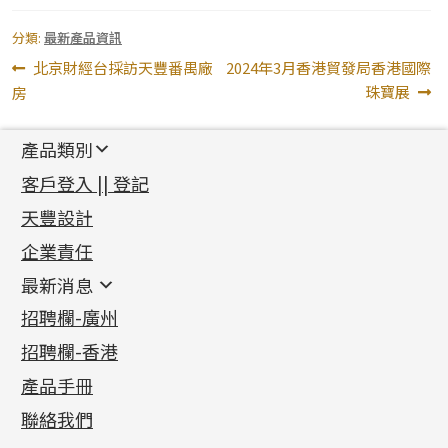
分類:
最新產品資訊
文
上
下
北京財經台採訪天豐番禺廠
2024年3月香港貿發局香港國際
一
一
珠寶展
房
章
篇
篇
導
文
文
產品類別
章:
章:
覽
新產品
客戶登入 || 登記
足金系列
天豐設計
機織鏈系列
足金配件
企業責任
首飾配件
珠仔鏈
鑲口類
镶口链
耳環類配件
最新消息
首飾系列
管狀網鏈
鏈類配件
四爪頭系列
卷迫系列
最新消息
招聘欄-廣州
貴金屬原料
十字車花鏈系列
其他類配件
六爪頭系列
手镯系列
螺絲迫系列
動感車花吊墜
公益活動
(6)
招聘欄-香港
記憶金屬系列
十字閃O鏈系列
珠類配件
車花片
戒指系列
千足金
梅花迫系列
調節珠系列
珠盤系列
各項證書
(2)
十字錘打鏈系列
動感車花片
空心耳環
記憶戒指
平臺迫系列
生圈扣系列
袖口鈕系列
無孔光身珠
產品手冊
相片集
(9)
側身車花鏈系列
鑲口戒指
空心车花管首饰链
拉簧珠珠手鏈
綫拍系列
龍蝦扣系列
焊片及鐳射綫
空心光身珠
展覽會資訊
(19)
聯絡我們
側身鏈系列
鑲口手鏈系列
空心手鐲系列
記憶鈦手鐲
美拍系列
鴨俐制系列
空心車花管
無孔批花珠
最新產品資訊
(14)