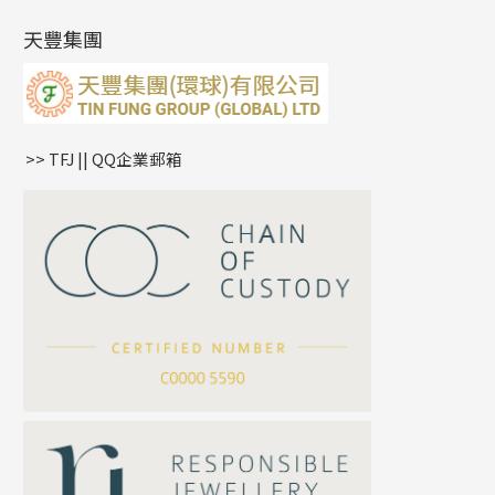
肖邦鏈系列
牛仔鏈
耳針系列
字印牌系列
其他
空心批花珠
產品發明及專利
(9)
雙十字鏈系列
耳環扣系列
字母吊墜
天豐集團
水波鏈系列
耳綫/耳鈎系列
相盒吊墜
蛇骨鏈系列
耳環爪頭
項鏈吊墜
鏈尾系列
耳環
生肖吊墜
盒子鏈系列
管扣系列
>> TFJ || QQ企業郵箱
嘴唇鏈系列
星座吊墜
竹節鏈系列
水泡扣
S車花鏈系列
珠扣
珍珠鏈系列
坦克鏈系列
滿天星鏈系列
*
你的名字
刀片鏈系列
方假繩鏈系列
公司名稱
心心鏈系列
*
e-mail
*
聯絡電話