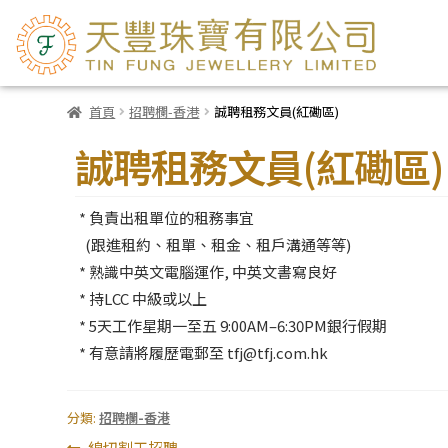
首頁
招聘欄-香港
誠聘租務文員(紅磡區)
誠聘租務文員(紅磡區)
*
負
責
出租單位的租務事宜
(跟進租約、租單、租金、租戶溝通等等)
* 熟識中英文電腦運作, 中英文書寫良好
* 持LCC 中級或以上
*
5
天
工作星期一至五 9:00AM
–
6
:30PM
銀行
假期
*
有意請將履歷電郵至
tfj@tfj.com.hk
分類:
招聘欄-香港
上
線切割工招聘