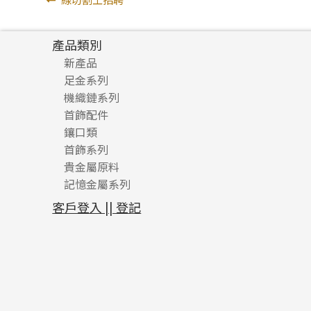
文
一
章
篇
產品類別
導
文
新產品
章:
覽
足金系列
機織鏈系列
足金配件
首飾配件
珠仔鏈
鑲口類
镶口链
耳環類配件
首飾系列
管狀網鏈
鏈類配件
四爪頭系列
卷迫系列
貴金屬原料
十字車花鏈系列
其他類配件
六爪頭系列
手镯系列
螺絲迫系列
動感車花吊墜
記憶金屬系列
十字閃O鏈系列
珠類配件
車花片
戒指系列
千足金
梅花迫系列
調節珠系列
珠盤系列
十字錘打鏈系列
動感車花片
空心耳環
記憶戒指
平臺迫系列
生圈扣系列
袖口鈕系列
無孔光身珠
客戶登入 || 登記
側身車花鏈系列
鑲口戒指
空心车花管首饰链
拉簧珠珠手鏈
綫拍系列
龍蝦扣系列
焊片及鐳射綫
空心光身珠
側身鏈系列
鑲口手鏈系列
空心手鐲系列
記憶鈦手鐲
美拍系列
鴨俐制系列
空心車花管
無孔批花珠
肖邦鏈系列
牛仔鏈
耳針系列
字印牌系列
其他
空心批花珠
雙十字鏈系列
耳環扣系列
字母吊墜
水波鏈系列
耳綫/耳鈎系列
相盒吊墜
蛇骨鏈系列
耳環爪頭
項鏈吊墜