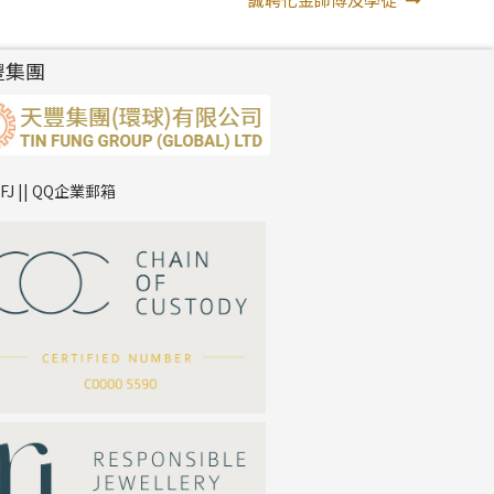
一
篇
豐集團
文
章:
TFJ || QQ企業郵箱
*
你的名字
公司名稱
*
e-mail
*
聯絡電話