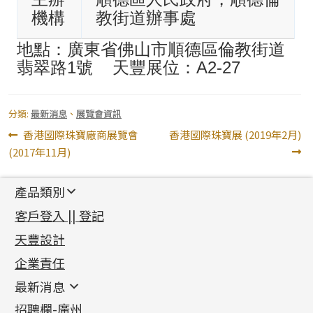
機構
教街道辦事處
地點：廣東省佛山市順德區倫教街道
翡翠路1號 天豐展位：A2-27
分類:
最新消息
、
展覽會資訊
文
上
下
香港國際珠寶廠商展覽會
香港國際珠寶展 (2019年2月)
一
一
(2017年11月)
章
篇
篇
導
文
文
產品類別
章:
章:
覽
新產品
客戶登入 || 登記
足金系列
天豐設計
機織鏈系列
足金配件
企業責任
首飾配件
珠仔鏈
鑲口類
镶口链
耳環類配件
最新消息
首飾系列
管狀網鏈
鏈類配件
四爪頭系列
卷迫系列
最新消息
招聘欄-廣州