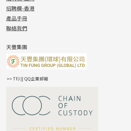
貴金屬原料
十字車花鏈系列
其他類配件
六爪頭系列
手镯系列
螺絲迫系列
動感車花吊墜
公益活動
(6)
招聘欄-香港
記憶金屬系列
十字閃O鏈系列
珠類配件
車花片
戒指系列
千足金
梅花迫系列
調節珠系列
珠盤系列
各項證書
(2)
十字錘打鏈系列
動感車花片
空心耳環
記憶戒指
平臺迫系列
生圈扣系列
袖口鈕系列
無孔光身珠
產品手冊
相片集
(9)
側身車花鏈系列
鑲口戒指
空心车花管首饰链
拉簧珠珠手鏈
綫拍系列
龍蝦扣系列
焊片及鐳射綫
空心光身珠
展覽會資訊
(19)
聯絡我們
側身鏈系列
鑲口手鏈系列
空心手鐲系列
記憶鈦手鐲
美拍系列
鴨俐制系列
空心車花管
無孔批花珠
最新產品資訊
(14)
肖邦鏈系列
牛仔鏈
耳針系列
字印牌系列
其他
空心批花珠
產品發明及專利
(9)
雙十字鏈系列
耳環扣系列
字母吊墜
天豐集團
水波鏈系列
耳綫/耳鈎系列
相盒吊墜
蛇骨鏈系列
耳環爪頭
項鏈吊墜
鏈尾系列
耳環
生肖吊墜
盒子鏈系列
管扣系列
>> TFJ || QQ企業郵箱
嘴唇鏈系列
星座吊墜
竹節鏈系列
水泡扣
S車花鏈系列
珠扣
珍珠鏈系列
坦克鏈系列
滿天星鏈系列
*
你的名字
刀片鏈系列