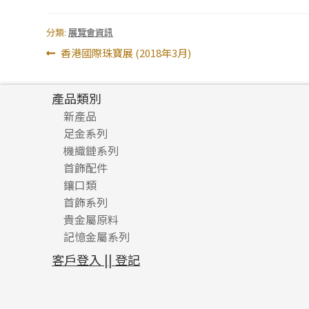
分類:
展覽會資訊
文
上
香港國際珠寶展 (2018年3月)
一
章
篇
產品類別
導
文
新產品
章:
覽
足金系列
機織鏈系列
足金配件
首飾配件
珠仔鏈
鑲口類
镶口链
耳環類配件
首飾系列
管狀網鏈
鏈類配件
四爪頭系列
卷迫系列
貴金屬原料
十字車花鏈系列
其他類配件
六爪頭系列
手镯系列
螺絲迫系列
動感車花吊墜
記憶金屬系列
十字閃O鏈系列
珠類配件
車花片
戒指系列
千足金
梅花迫系列
調節珠系列
珠盤系列
十字錘打鏈系列
動感車花片
空心耳環
記憶戒指
平臺迫系列
生圈扣系列
袖口鈕系列
無孔光身珠
客戶登入 || 登記
側身車花鏈系列
鑲口戒指
空心车花管首饰链
拉簧珠珠手鏈
綫拍系列
龍蝦扣系列
焊片及鐳射綫
空心光身珠
側身鏈系列
鑲口手鏈系列
空心手鐲系列
記憶鈦手鐲
美拍系列
鴨俐制系列
空心車花管
無孔批花珠
肖邦鏈系列
牛仔鏈
耳針系列
字印牌系列
其他
空心批花珠