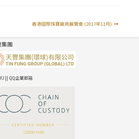
下
香港國際珠寶廠商展覽會 (2017年11月)
一
篇
豐集團
文
章:
TFJ || QQ企業郵箱
*
你的名字
公司名稱
*
e-mail