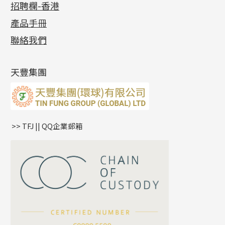
招聘欄-香港
記憶金屬系列
十字閃O鏈系列
珠類配件
車花片
戒指系列
千足金
梅花迫系列
調節珠系列
珠盤系列
各項證書
(2)
十字錘打鏈系列
動感車花片
空心耳環
記憶戒指
平臺迫系列
生圈扣系列
袖口鈕系列
無孔光身珠
產品手冊
相片集
(9)
側身車花鏈系列
鑲口戒指
空心车花管首饰链
拉簧珠珠手鏈
綫拍系列
龍蝦扣系列
焊片及鐳射綫
空心光身珠
展覽會資訊
(19)
聯絡我們
側身鏈系列
鑲口手鏈系列
空心手鐲系列
記憶鈦手鐲
美拍系列
鴨俐制系列
空心車花管
無孔批花珠
最新產品資訊
(14)
肖邦鏈系列
牛仔鏈
耳針系列
字印牌系列
其他
空心批花珠
產品發明及專利
(9)
雙十字鏈系列
耳環扣系列
字母吊墜
天豐集團
水波鏈系列
耳綫/耳鈎系列
相盒吊墜
蛇骨鏈系列
耳環爪頭
項鏈吊墜
鏈尾系列
耳環
生肖吊墜
盒子鏈系列
管扣系列
>> TFJ || QQ企業郵箱
嘴唇鏈系列
星座吊墜
竹節鏈系列
水泡扣
S車花鏈系列
珠扣
珍珠鏈系列
坦克鏈系列
滿天星鏈系列
*
你的名字
刀片鏈系列
方假繩鏈系列
公司名稱