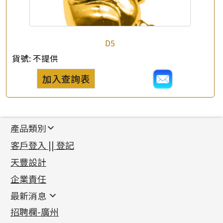
D5
貨號:
不提供
加入查詢表
產品類別
新產品
客戶登入 || 登記
足金系列
天豐設計
機織鏈系列
足金配件
企業責任
首飾配件
珠仔鏈
鑲口類
镶口链
耳環類配件
最新消息
首飾系列
管狀網鏈
鏈類配件
四爪頭系列
卷迫系列
最新消息
招聘欄-廣州
貴金屬原料
十字車花鏈系列
其他類配件
六爪頭系列
手镯系列
螺絲迫系列
動感車花吊墜
公益活動
(6)