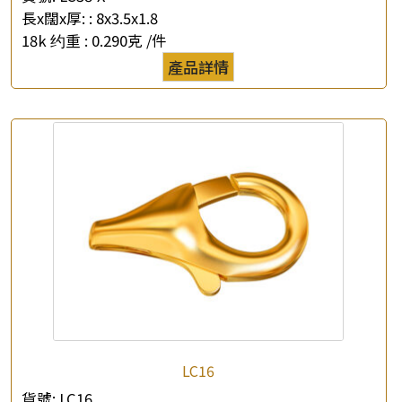
長x闊x厚: :
8x3.5x1.8
18k 约重 :
0.290克 /件
產品詳情
LC16
貨號:
LC16