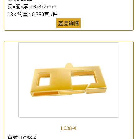
長x闊x厚: :
8x3x2mm
18k 约重 :
0.380克 /件
×
產品查詢
產品詳情
*
你的名字
公司名稱
*
e-mail
*
聯絡電話
查詢以下產品
LC38-X
貨號:
LC38-X