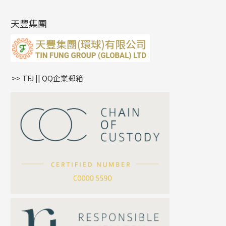
肖邦鏈系列
牛仔鏈
耳針系列
字印牌系列
其他
空心批花珠
產品發明及專利
(9)
雙十字鏈系列
耳環扣系列
字母吊墜
天豐集團
水波鏈系列
耳綫/耳鈎系列
相盒吊墜
蛇骨鏈系列
耳環爪頭
項鏈吊墜
鏈尾系列
耳環
生肖吊墜
盒子鏈系列
管扣系列
>> TFJ || QQ企業郵箱
嘴唇鏈系列
星座吊墜
竹節鏈系列
水泡扣
S車花鏈系列
珠扣
珍珠鏈系列
坦克鏈系列
滿天星鏈系列
*
你的名字
刀片鏈系列
方假繩鏈系列
公司名稱
心心鏈系列
*
e-mail