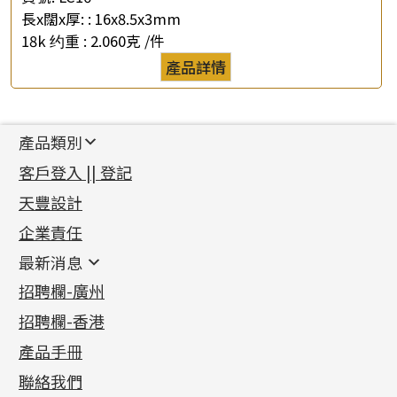
長x闊x厚: :
16x8.5x3mm
18k 约重 :
2.060克 /件
產品詳情
產品類別
新產品
客戶登入 || 登記
足金系列
天豐設計
機織鏈系列
足金配件
企業責任
首飾配件
珠仔鏈
鑲口類
镶口链
耳環類配件
最新消息
首飾系列
管狀網鏈
鏈類配件
四爪頭系列
卷迫系列
最新消息
招聘欄-廣州
貴金屬原料
十字車花鏈系列
其他類配件
六爪頭系列
手镯系列
螺絲迫系列
動感車花吊墜
公益活動
(6)
招聘欄-香港
記憶金屬系列
十字閃O鏈系列
珠類配件
車花片
戒指系列
千足金
梅花迫系列
調節珠系列
珠盤系列
各項證書
(2)
十字錘打鏈系列
動感車花片
空心耳環
記憶戒指
平臺迫系列
生圈扣系列
袖口鈕系列
無孔光身珠
產品手冊
相片集
(9)
側身車花鏈系列
鑲口戒指
空心车花管首饰链
拉簧珠珠手鏈
綫拍系列
龍蝦扣系列
焊片及鐳射綫
空心光身珠
展覽會資訊
(19)
聯絡我們
側身鏈系列
鑲口手鏈系列
空心手鐲系列
記憶鈦手鐲
美拍系列
鴨俐制系列
空心車花管
無孔批花珠
最新產品資訊
(14)