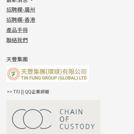
首飾系列
管狀網鏈
鏈類配件
四爪頭系列
卷迫系列
最新消息
招聘欄-廣州
貴金屬原料
十字車花鏈系列
其他類配件
六爪頭系列
手镯系列
螺絲迫系列
動感車花吊墜
公益活動
(6)
招聘欄-香港
記憶金屬系列
十字閃O鏈系列
珠類配件
車花片
戒指系列
千足金
梅花迫系列
調節珠系列
珠盤系列
各項證書
(2)
十字錘打鏈系列
動感車花片
空心耳環
記憶戒指
平臺迫系列
生圈扣系列
袖口鈕系列
無孔光身珠
產品手冊
相片集
(9)
側身車花鏈系列
鑲口戒指
空心车花管首饰链
拉簧珠珠手鏈
綫拍系列
龍蝦扣系列
焊片及鐳射綫
空心光身珠
展覽會資訊
(19)
聯絡我們
側身鏈系列
鑲口手鏈系列
空心手鐲系列
記憶鈦手鐲
美拍系列
鴨俐制系列
空心車花管
無孔批花珠
最新產品資訊
(14)
肖邦鏈系列
牛仔鏈
耳針系列
字印牌系列
其他
空心批花珠
產品發明及專利
(9)
雙十字鏈系列
耳環扣系列
字母吊墜
天豐集團
水波鏈系列
耳綫/耳鈎系列
相盒吊墜
蛇骨鏈系列
耳環爪頭
項鏈吊墜
鏈尾系列
耳環
生肖吊墜
盒子鏈系列
管扣系列
>> TFJ || QQ企業郵箱
嘴唇鏈系列
星座吊墜
竹節鏈系列
水泡扣
S車花鏈系列
珠扣
珍珠鏈系列
坦克鏈系列
滿天星鏈系列
*
你的名字