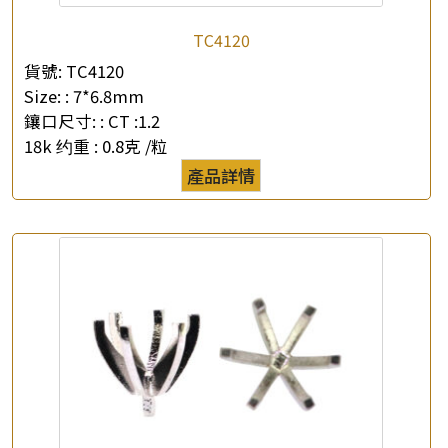
TC4120
貨號:
TC4120
Size: :
7*6.8mm
鑲口尺寸: :
CT :1.2
×
產品查詢
18k 约重 :
0.8克 /粒
產品詳情
*
你的名字
公司名稱
*
e-mail
*
聯絡電話
查詢以下產品