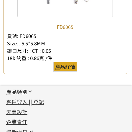
FD6065
貨號:
FD6065
Size: :
5.5*5.8MM
鑲口尺寸: :
CT : 0.65
18k 约重 :
0.86克 /件
產品詳情
產品類別
新產品
客戶登入 || 登記
足金系列
天豐設計
機織鏈系列
足金配件
企業責任
首飾配件
珠仔鏈
鑲口類
镶口链
耳環類配件
最新消息