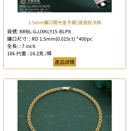
1.5mm鑲口間光金手鏈/波浪紋/8排
×
貨號:
BRBL-GJJXKLY15-BLP8
產品查詢
鑲口尺寸: :
RD 1.5mm(0.015ct) *400pc
全長: :
7 inch
*
你的名字
18k 约重 :
16.2克 /條
產品詳情
公司名稱
*
e-mail
*
聯絡電話
查詢以下產品