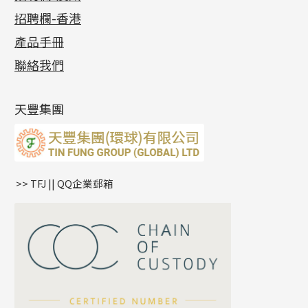
貴金屬原料
十字車花鏈系列
其他類配件
六爪頭系列
手镯系列
螺絲迫系列
動感車花吊墜
公益活動
(6)
招聘欄-香港
記憶金屬系列
十字閃O鏈系列
珠類配件
車花片
戒指系列
千足金
梅花迫系列
調節珠系列
珠盤系列
各項證書
(2)
十字錘打鏈系列
動感車花片
空心耳環
記憶戒指
平臺迫系列
生圈扣系列
袖口鈕系列
無孔光身珠
產品手冊
相片集
(9)
側身車花鏈系列
鑲口戒指
空心车花管首饰链
拉簧珠珠手鏈
綫拍系列
龍蝦扣系列
焊片及鐳射綫
空心光身珠
展覽會資訊
(19)
聯絡我們
側身鏈系列
鑲口手鏈系列
空心手鐲系列
記憶鈦手鐲
美拍系列
鴨俐制系列
空心車花管
無孔批花珠
最新產品資訊
(14)
肖邦鏈系列
牛仔鏈
耳針系列
字印牌系列
其他
空心批花珠
產品發明及專利
(9)
雙十字鏈系列
耳環扣系列
字母吊墜
天豐集團
水波鏈系列
耳綫/耳鈎系列
相盒吊墜
蛇骨鏈系列
耳環爪頭
項鏈吊墜
鏈尾系列
耳環
生肖吊墜
盒子鏈系列
管扣系列
>> TFJ || QQ企業郵箱
嘴唇鏈系列
星座吊墜
竹節鏈系列
水泡扣
S車花鏈系列
珠扣
珍珠鏈系列
坦克鏈系列
滿天星鏈系列
*
你的名字
刀片鏈系列