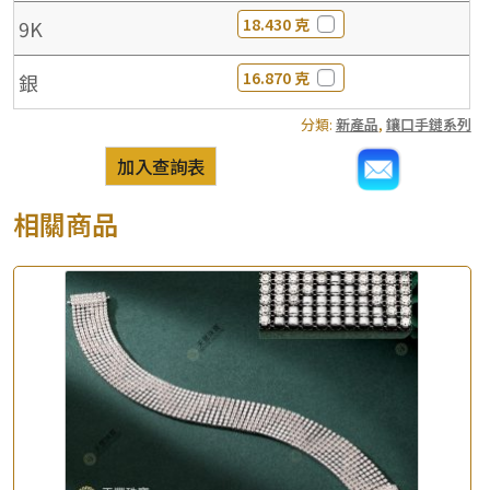
18.430 克
9K
16.870 克
銀
分類:
新產品
,
鑲口手鏈系列
加入查詢表
相關商品