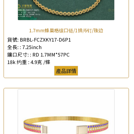
1.7mm蜂巢格镶口链/1排/6钉/珠边
貨號:
BRBL-FCZXKY17-D6P1
全長: :
7.25inch
鑲口尺寸: :
RD 1.7MM*57PC
18k 约重 :
4.9克 /條
產品詳情