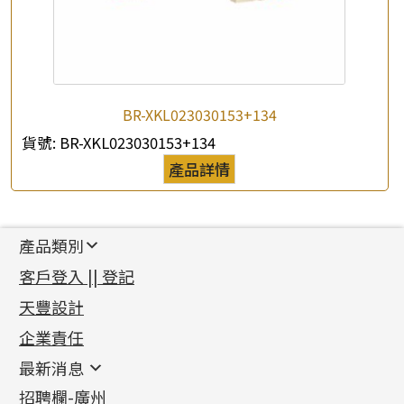
BR-XKL023030153+134
貨號:
BR-XKL023030153+134
產品詳情
產品類別
新產品
客戶登入 || 登記
足金系列
天豐設計
機織鏈系列
足金配件
企業責任
首飾配件
珠仔鏈
鑲口類
镶口链
耳環類配件
最新消息
首飾系列
管狀網鏈
鏈類配件
四爪頭系列
卷迫系列
最新消息
招聘欄-廣州