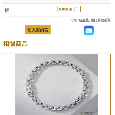
6.050 克
銀
分類:
新產品
,
鑲口手鏈系列
加入查詢表
相關商品