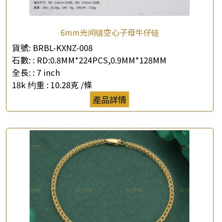
6mm光间镶空心子母牛仔链
貨號:
BRBL-KXNZ-008
石數: :
RD:0.8MM*224PCS,0.9MM*128MM
全長: :
7 inch
18k 约重 :
10.28克 /條
產品詳情