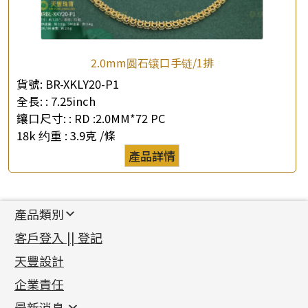
2.0mm圆石镶口手链/1排
貨號:
BR-XKLY20-P1
全長: :
7.25inch
鑲口尺寸: :
RD :2.0MM*72 PC
18k 约重 :
3.9克 /條
產品詳情
產品類別
新產品
客戶登入 || 登記
足金系列
天豐設計
機織鏈系列
足金配件
企業責任
首飾配件
珠仔鏈
鑲口類
镶口链
耳環類配件
最新消息