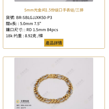
5mm光金间1.5份镶口手表链/三排
貨號:
BR-SBLGJJXK50-P3
闊x長: :
5.0mm 7.5"
鑲口尺寸: :
RD 1.5mm 84pcs
×
產品查詢
18k 约重 :
8.92克 /條
產品詳情
*
你的名字
公司名稱
*
e-mail
*
聯絡電話
查詢以下產品