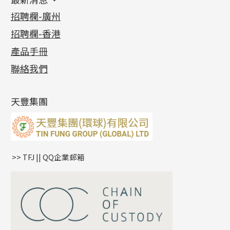
首飾系列
管狀網鏈
鏈類配件
四爪頭系列
卷迫系列
最新消息
招聘欄-廣州
貴金屬原料
十字車花鏈系列
其他類配件
六爪頭系列
手镯系列
螺絲迫系列
動感車花吊墜
公益活動
(6)
招聘欄-香港
記憶金屬系列
十字閃O鏈系列
珠類配件
車花片
戒指系列
千足金
梅花迫系列
調節珠系列
珠盤系列
各項證書
(2)
十字錘打鏈系列
動感車花片
空心耳環
記憶戒指
平臺迫系列
生圈扣系列
袖口鈕系列
無孔光身珠
產品手冊
相片集
(9)
側身車花鏈系列
鑲口戒指
空心车花管首饰链
拉簧珠珠手鏈
綫拍系列
龍蝦扣系列
焊片及鐳射綫
空心光身珠
展覽會資訊
(19)
聯絡我們
側身鏈系列
鑲口手鏈系列
空心手鐲系列
記憶鈦手鐲
美拍系列
鴨俐制系列
空心車花管
無孔批花珠
最新產品資訊
(14)
肖邦鏈系列
牛仔鏈
耳針系列
字印牌系列
其他
空心批花珠
產品發明及專利
(9)
雙十字鏈系列
耳環扣系列
字母吊墜
天豐集團
水波鏈系列
耳綫/耳鈎系列
相盒吊墜
蛇骨鏈系列
耳環爪頭
項鏈吊墜
鏈尾系列
耳環
生肖吊墜
盒子鏈系列
管扣系列
>> TFJ || QQ企業郵箱
嘴唇鏈系列
星座吊墜
竹節鏈系列
水泡扣
S車花鏈系列
珠扣
珍珠鏈系列
坦克鏈系列
滿天星鏈系列
*
你的名字