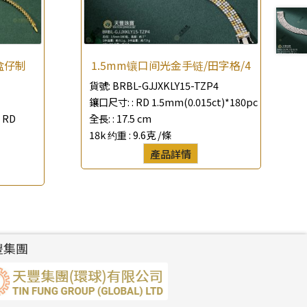
盒仔制
1.5mm镶口间光金手链/田字格/4
貨號:
BRBL-GJJXKLY15-TZP4
鑲口尺寸: :
RD 1.5mm(0.015ct)*180pc
 RD
全長: :
17.5 cm
18k 约重 :
9.6克 /條
產品詳情
豐集團