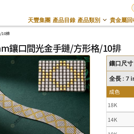
天豐集團
產品目錄
產品類別
貴金屬回
/10排
5mm鑲口間光金手鏈/方形格/10排
鑲口尺寸 : 
全長 : 7 i
成色
18K
14K
10K