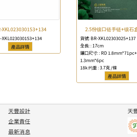
-XKL023030153+134
2.5份镶口链手链+镶石
-XKL023030153+134
貨號:
BR-XKL02303025+137
全長: :
17cm
產品詳情
鑲口尺寸: :
RD 1.8mm*71pc+
1.3mm*6pc
18k 约重 :
3.7克 /條
產品詳情
天豐設計
天
企業責任
最新消息