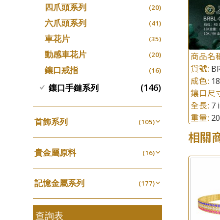
四爪頭系列
螺絲迫系列
(20)
十字車花鏈系列
(15)
(48)
動感車花吊墜
(65)
其他類配件
(161)
六爪頭系列
梅花迫系列
(41)
十字閃O鏈系列
(19)
(27)
調節珠系列
(23)
珠盤系列
(16)
車花片
平臺迫系列
(35)
十字錘打鏈系列
(74)
(17)
珠類配件
(38)
生圈扣系列
(13)
袖口鈕系列
(7)
動感車花片
綫拍系列
(20)
商品名
側身車花鏈系列
(42)
(8)
無孔光身珠
(7)
龍蝦扣系列
(93)
貨號:
焊片及鐳射綫
BR
(2)
鑲口戒指
美拍系列
(16)
側身鏈系列
(16)
(9)
空心光身珠
(5)
鴨俐制系列
(18)
成色:
1
空心車花管
(19)
耳針系列
(146)
肖邦鏈系列
鑲口手鏈系列
(6)
(14)
無孔批花珠
(5)
鑲口尺
字印牌系列
(21)
其他
(104)
耳環扣系列
雙十字鏈系列
(29)
全長:
(4)
7 
空心批花珠
(21)
字母吊墜
(20)
重量:
2
耳綫/耳鈎系列
水波鏈系列
(25)
(4)
首飾系列
(105)
相盒吊墜
(11)
相關
耳環爪頭
蛇骨鏈系列
(29)
(6)
手镯系列
(8)
項鏈吊墜
(101)
耳環
鏈尾系列
(71)
貴金屬原料
(6)
戒指系列
(16)
(8)
生肖吊墜
(26)
盒子鏈系列
千足金
(6)
空心耳環
(16)
(27)
管扣系列
(4)
嘴唇鏈系列
記憶金屬系列
(3)
(177)
空心车花管首饰链
(15)
星座吊墜
(12)
竹節鏈系列
記憶戒指
(5)
(30)
空心手鐲系列
(8)
水泡扣
(17)
S車花鏈系列
拉簧珠珠手鏈
查詢表
(1)
(53)
牛仔鏈
(37)
珠扣
(45)