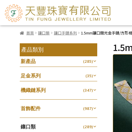
首頁
鑲口類
鑲口手鏈系列
1.5mm鑲口間光金手鏈/方形格
1.
產品類別
新產品
(285)
足金系列
(35)
機織鏈系列
(347)
珠仔鏈
(25)
首飾配件
镶口链
(987)
(61)
耳環類配件
管狀網鏈
(341)
(11)
鑲口類
卷迫系列
(289)
十字鏈系列
(13)
(56)
鏈類配件
(460)