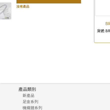
珍珠鏈系列
記憶鈦手鐲
(3)
(94)
沒有產品
坦克鏈系列
(9)
滿天星鏈系列
(2)
BR
刀片鏈系列
(4)
貨號:
BR
方假繩鏈系列
(1)
心心鏈系列
(6)
產品類別
新產品
足金系列
機織鏈系列
足金配件