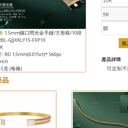
9K
銀
稱:
1.5mm鑲口間光金手鏈/方形格/10排
×
產品查詢
BL-GJJXKLY15-FXP10
加
8K
*
你的名字
寸:
RD 1.5mm(0.015ct)* 560pc
產品詳情
inch
公司名稱
可定制不
0.5克
(每條)
商品
*
e-mail
*
聯絡電話
查詢以下產品