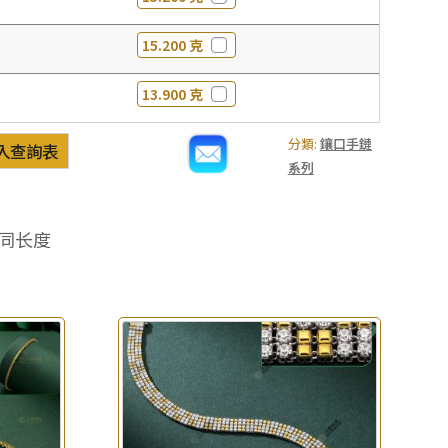
15.200 克
13.900 克
分類:
鑲口手鏈
入查詢表
系列
同长度