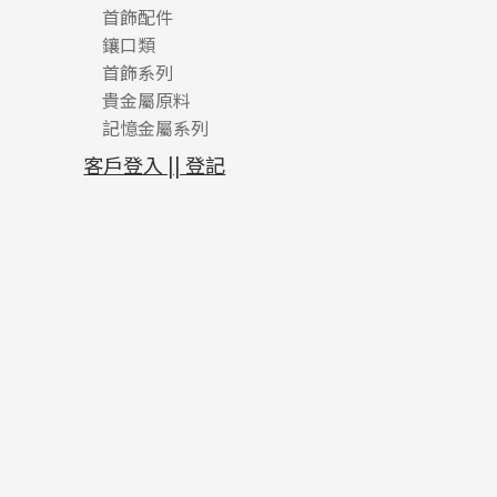
首飾配件
珠仔鏈
鑲口類
镶口链
耳環類配件
首飾系列
管狀網鏈
鏈類配件
四爪頭系列
卷迫系列
貴金屬原料
十字車花鏈系列
其他類配件
六爪頭系列
手镯系列
螺絲迫系列
動感車花吊墜
記憶金屬系列
十字閃O鏈系列
珠類配件
車花片
戒指系列
千足金
梅花迫系列
調節珠系列
珠盤系列
十字錘打鏈系列
動感車花片
空心耳環
記憶戒指
平臺迫系列
生圈扣系列
袖口鈕系列
無孔光身珠
客戶登入 || 登記
側身車花鏈系列
鑲口戒指
空心车花管首饰链
拉簧珠珠手鏈
綫拍系列
龍蝦扣系列
焊片及鐳射綫
空心光身珠
側身鏈系列
鑲口手鏈系列
空心手鐲系列
記憶鈦手鐲
美拍系列
鴨俐制系列
空心車花管
無孔批花珠
肖邦鏈系列
牛仔鏈
耳針系列
字印牌系列
其他
空心批花珠
雙十字鏈系列
耳環扣系列
字母吊墜
水波鏈系列
耳綫/耳鈎系列
相盒吊墜
蛇骨鏈系列
耳環爪頭
項鏈吊墜
鏈尾系列
耳環
生肖吊墜
盒子鏈系列
管扣系列
嘴唇鏈系列
星座吊墜
竹節鏈系列
水泡扣
S車花鏈系列
珠扣
珍珠鏈系列