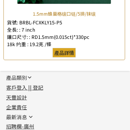
1.5mm蜂巢格镶口链/5排/抹镶
貨號:
BRBL-FCXKLY15-P5
全長: :
7 inch
鑲口尺寸: :
RD1.5mm(0.015ct)*330pc
18k 约重 :
19.2克 /條
產品詳情
產品類別
新產品
客戶登入 || 登記
足金系列
天豐設計
機織鏈系列
足金配件
企業責任
首飾配件
珠仔鏈
鑲口類
镶口链
耳環類配件
最新消息
首飾系列
管狀網鏈
鏈類配件
四爪頭系列
卷迫系列
最新消息
招聘欄-廣州
貴金屬原料
十字車花鏈系列
其他類配件
六爪頭系列
手镯系列
螺絲迫系列
動感車花吊墜