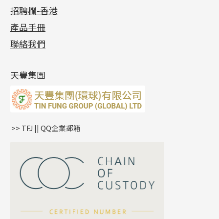
公益活動
(6)
招聘欄-香港
記憶金屬系列
十字閃O鏈系列
珠類配件
車花片
戒指系列
千足金
梅花迫系列
調節珠系列
珠盤系列
各項證書
(2)
十字錘打鏈系列
動感車花片
空心耳環
記憶戒指
平臺迫系列
生圈扣系列
袖口鈕系列
無孔光身珠
產品手冊
相片集
(9)
側身車花鏈系列
鑲口戒指
空心车花管首饰链
拉簧珠珠手鏈
綫拍系列
龍蝦扣系列
焊片及鐳射綫
空心光身珠
展覽會資訊
(19)
聯絡我們
側身鏈系列
鑲口手鏈系列
空心手鐲系列
記憶鈦手鐲
美拍系列
鴨俐制系列
空心車花管
無孔批花珠
最新產品資訊
(14)
肖邦鏈系列
牛仔鏈
耳針系列
字印牌系列
其他
空心批花珠
產品發明及專利
(9)
雙十字鏈系列
耳環扣系列
字母吊墜
天豐集團
水波鏈系列
耳綫/耳鈎系列
相盒吊墜
蛇骨鏈系列
耳環爪頭
項鏈吊墜
鏈尾系列
耳環
生肖吊墜
盒子鏈系列
管扣系列
>> TFJ || QQ企業郵箱
嘴唇鏈系列
星座吊墜
竹節鏈系列
水泡扣
S車花鏈系列
珠扣
珍珠鏈系列
坦克鏈系列
滿天星鏈系列
*
你的名字
刀片鏈系列
方假繩鏈系列