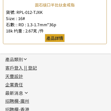
圆石镶口半比钛金戒指
貨號:
RPL-012-TJXK
Size: :
16#
石數: :
RD : 1.3-1.7mm*36p
18k 约重 :
2.67克 /件
產品詳情
產品類別
新產品
客戶登入 || 登記
足金系列
天豐設計
機織鏈系列
足金配件
企業責任
首飾配件
珠仔鏈
鑲口類
镶口链
耳環類配件
最新消息
首飾系列
管狀網鏈
鏈類配件
四爪頭系列
卷迫系列
最新消息
招聘欄-廣州
貴金屬原料
十字車花鏈系列
其他類配件
六爪頭系列
手镯系列
螺絲迫系列
動感車花吊墜
公益活動
(6)
招聘欄-香港
記憶金屬系列
十字閃O鏈系列
珠類配件
車花片
戒指系列
千足金
梅花迫系列
調節珠系列
珠盤系列