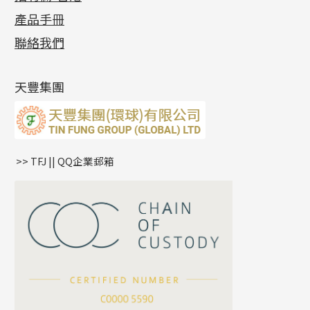
各項證書
(2)
十字錘打鏈系列
動感車花片
空心耳環
記憶戒指
平臺迫系列
生圈扣系列
袖口鈕系列
無孔光身珠
產品手冊
相片集
(9)
側身車花鏈系列
鑲口戒指
空心车花管首饰链
拉簧珠珠手鏈
綫拍系列
龍蝦扣系列
焊片及鐳射綫
空心光身珠
展覽會資訊
(19)
聯絡我們
側身鏈系列
鑲口手鏈系列
空心手鐲系列
記憶鈦手鐲
美拍系列
鴨俐制系列
空心車花管
無孔批花珠
最新產品資訊
(14)
肖邦鏈系列
牛仔鏈
耳針系列
字印牌系列
其他
空心批花珠
產品發明及專利
(9)
雙十字鏈系列
耳環扣系列
字母吊墜
天豐集團
水波鏈系列
耳綫/耳鈎系列
相盒吊墜
蛇骨鏈系列
耳環爪頭
項鏈吊墜
鏈尾系列
耳環
生肖吊墜
盒子鏈系列
管扣系列
>> TFJ || QQ企業郵箱
嘴唇鏈系列
星座吊墜
竹節鏈系列
水泡扣
S車花鏈系列
珠扣
珍珠鏈系列
坦克鏈系列
滿天星鏈系列
*
你的名字
刀片鏈系列
方假繩鏈系列
公司名稱
心心鏈系列