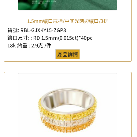
1.5mm镶口戒指/中间光两边镶口/3排
×
產品查詢
貨號:
RBL-GJXKY15-ZGP3
鑲口尺寸: :
RD 1.5mm(0.015ct)*40pc
*
你的名字
18k 约重 :
2.9克 /件
產品詳情
公司名稱
*
e-mail
*
聯絡電話
查詢以下產品