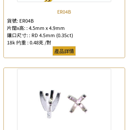
ER04B
貨號:
ER04B
×
產品查詢
片闊x高: :
4.5mm x 4.9mm
鑲口尺寸: :
RD 4.5mm (0.35ct)
*
你的名字
18k 约重 :
0.48克 /對
產品詳情
公司名稱
*
e-mail
*
聯絡電話
查詢以下產品