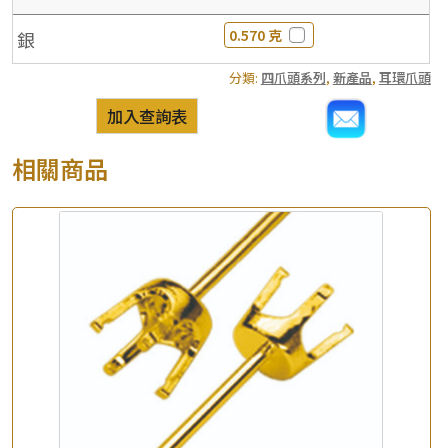
0.570 克
銀
分類:
四爪頭系列
,
新產品
,
耳環爪頭
加入查詢表
相關商品