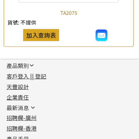
TA2075
貨號:
不提供
加入查詢表
產品類別
新產品
客戶登入 || 登記
足金系列
天豐設計
機織鏈系列
足金配件
企業責任
首飾配件
珠仔鏈
鑲口類
镶口链
耳環類配件
最新消息
首飾系列
管狀網鏈
鏈類配件
四爪頭系列
卷迫系列
最新消息
招聘欄-廣州
貴金屬原料
十字車花鏈系列
其他類配件
六爪頭系列
手镯系列
螺絲迫系列
動感車花吊墜
公益活動
(6)
招聘欄-香港
記憶金屬系列
十字閃O鏈系列
珠類配件
車花片
戒指系列
千足金
梅花迫系列
調節珠系列
珠盤系列
各項證書
(2)
十字錘打鏈系列
動感車花片
空心耳環
記憶戒指
平臺迫系列
生圈扣系列
袖口鈕系列
無孔光身珠
產品手冊