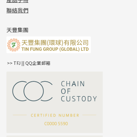
相片集
(9)
側身車花鏈系列
鑲口戒指
空心车花管首饰链
拉簧珠珠手鏈
綫拍系列
龍蝦扣系列
焊片及鐳射綫
空心光身珠
展覽會資訊
(19)
聯絡我們
側身鏈系列
鑲口手鏈系列
空心手鐲系列
記憶鈦手鐲
美拍系列
鴨俐制系列
空心車花管
無孔批花珠
最新產品資訊
(14)
肖邦鏈系列
牛仔鏈
耳針系列
字印牌系列
其他
空心批花珠
產品發明及專利
(9)
雙十字鏈系列
耳環扣系列
字母吊墜
天豐集團
水波鏈系列
耳綫/耳鈎系列
相盒吊墜
蛇骨鏈系列
耳環爪頭
項鏈吊墜
鏈尾系列
耳環
生肖吊墜
盒子鏈系列
管扣系列
>> TFJ || QQ企業郵箱
嘴唇鏈系列
星座吊墜
竹節鏈系列
水泡扣
S車花鏈系列
珠扣
珍珠鏈系列
坦克鏈系列
滿天星鏈系列
*
你的名字
刀片鏈系列
方假繩鏈系列
公司名稱
心心鏈系列