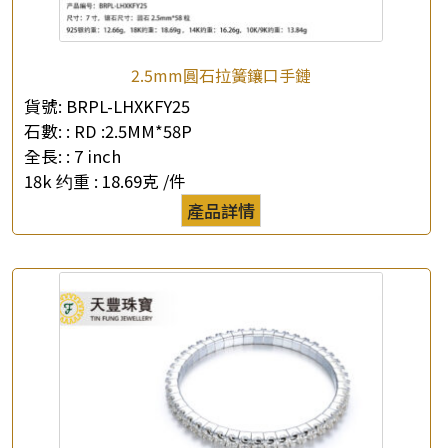
2.5mm圓石拉簧鑲口手鏈
貨號:
BRPL-LHXKFY25
石數: :
RD :2.5MM*58P
全長: :
7 inch
18k 约重 :
18.69克 /件
產品詳情