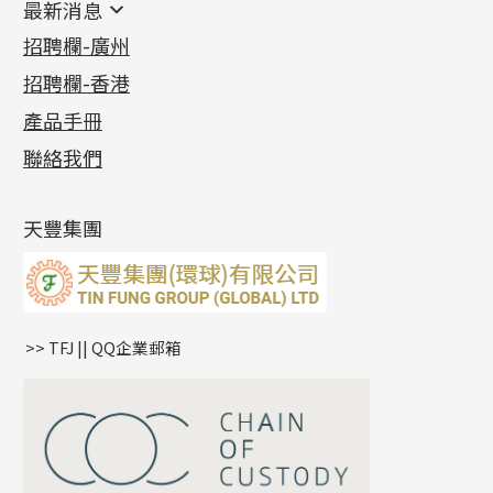
最新消息
首飾系列
管狀網鏈
鏈類配件
四爪頭系列
卷迫系列
最新消息
招聘欄-廣州
貴金屬原料
十字車花鏈系列
其他類配件
六爪頭系列
手镯系列
螺絲迫系列
動感車花吊墜
公益活動
(6)
招聘欄-香港
記憶金屬系列
十字閃O鏈系列
珠類配件
車花片
戒指系列
千足金
梅花迫系列
調節珠系列
珠盤系列
各項證書
(2)
十字錘打鏈系列
動感車花片
空心耳環
記憶戒指
平臺迫系列
生圈扣系列
袖口鈕系列
無孔光身珠
產品手冊
相片集
(9)
側身車花鏈系列
鑲口戒指
空心车花管首饰链
拉簧珠珠手鏈
綫拍系列
龍蝦扣系列
焊片及鐳射綫
空心光身珠
展覽會資訊
(19)
聯絡我們
側身鏈系列
鑲口手鏈系列
空心手鐲系列
記憶鈦手鐲
美拍系列
鴨俐制系列
空心車花管
無孔批花珠
最新產品資訊
(14)
肖邦鏈系列
牛仔鏈
耳針系列
字印牌系列
其他
空心批花珠
產品發明及專利
(9)
雙十字鏈系列
耳環扣系列
字母吊墜
天豐集團
水波鏈系列
耳綫/耳鈎系列
相盒吊墜
蛇骨鏈系列
耳環爪頭
項鏈吊墜
鏈尾系列
耳環
生肖吊墜
盒子鏈系列
管扣系列
>> TFJ || QQ企業郵箱
嘴唇鏈系列
星座吊墜
竹節鏈系列
水泡扣
S車花鏈系列
珠扣
珍珠鏈系列
坦克鏈系列