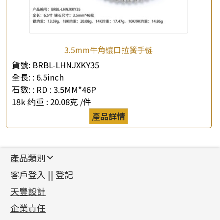
3.5mm牛角镶口拉簧手链
貨號:
BRBL-LHNJXKY35
全長: :
6.5inch
石數: :
RD : 3.5MM*46P
18k 约重 :
20.08克 /件
產品詳情
產品類別
新產品
客戶登入 || 登記
足金系列
天豐設計
機織鏈系列
足金配件
企業責任
首飾配件
珠仔鏈
鑲口類
镶口链
耳環類配件