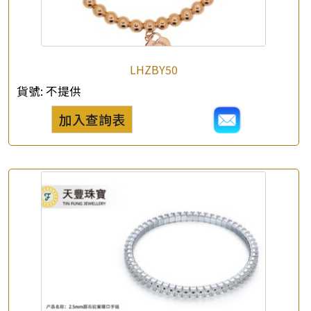
LHZBY50
×
貨號:
不提供
產品查詢
加入查詢表
*
你的名字
公司名稱
*
e-mail
*
聯絡電話
查詢以下產品