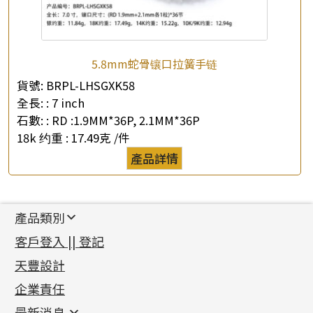
5.8mm蛇骨镶口拉簧手链
貨號:
BRPL-LHSGXK58
全長: :
7 inch
石數: :
RD :1.9MM*36P, 2.1MM*36P
18k 约重 :
17.49克 /件
產品詳情
產品類別
新產品
客戶登入 || 登記
足金系列
天豐設計
機織鏈系列
足金配件
企業責任
首飾配件
珠仔鏈
鑲口類
镶口链
耳環類配件
最新消息