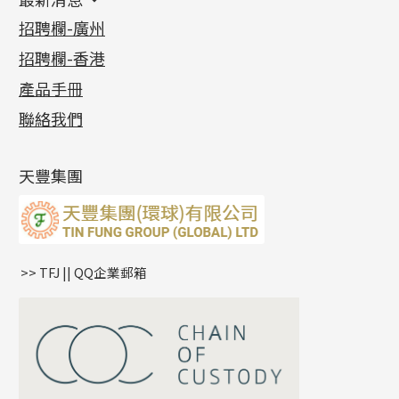
首飾系列
管狀網鏈
鏈類配件
四爪頭系列
卷迫系列
最新消息
招聘欄-廣州
貴金屬原料
十字車花鏈系列
其他類配件
六爪頭系列
手镯系列
螺絲迫系列
動感車花吊墜
公益活動
(6)
招聘欄-香港
記憶金屬系列
十字閃O鏈系列
珠類配件
車花片
戒指系列
千足金
梅花迫系列
調節珠系列
珠盤系列
各項證書
(2)
十字錘打鏈系列
動感車花片
空心耳環
記憶戒指
平臺迫系列
生圈扣系列
袖口鈕系列
無孔光身珠
產品手冊
相片集
(9)
側身車花鏈系列
鑲口戒指
空心车花管首饰链
拉簧珠珠手鏈
綫拍系列
龍蝦扣系列
焊片及鐳射綫
空心光身珠
展覽會資訊
(19)
聯絡我們
側身鏈系列
鑲口手鏈系列
空心手鐲系列
記憶鈦手鐲
美拍系列
鴨俐制系列
空心車花管
無孔批花珠
最新產品資訊
(14)
肖邦鏈系列
牛仔鏈
耳針系列
字印牌系列
其他
空心批花珠
產品發明及專利
(9)
雙十字鏈系列
耳環扣系列
字母吊墜
天豐集團
水波鏈系列
耳綫/耳鈎系列
相盒吊墜
蛇骨鏈系列
耳環爪頭
項鏈吊墜
鏈尾系列
耳環
生肖吊墜
盒子鏈系列
管扣系列
>> TFJ || QQ企業郵箱
嘴唇鏈系列
星座吊墜
竹節鏈系列
水泡扣
S車花鏈系列
珠扣
珍珠鏈系列
坦克鏈系列
滿天星鏈系列
*
你的名字