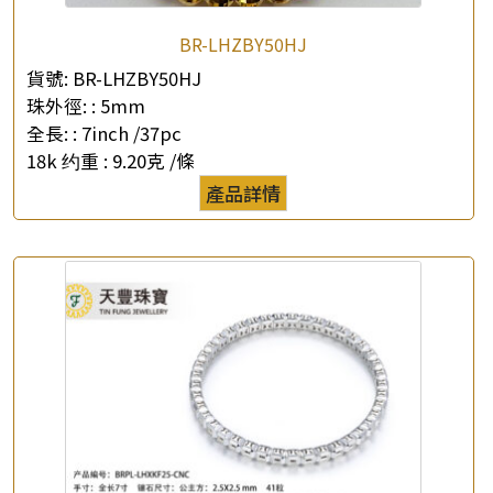
BR-LHZBY50HJ
貨號:
BR-LHZBY50HJ
珠外徑: :
5mm
全長: :
7inch /37pc
×
產品查詢
18k 约重 :
9.20克 /條
產品詳情
*
你的名字
公司名稱
*
e-mail
*
聯絡電話
查詢以下產品