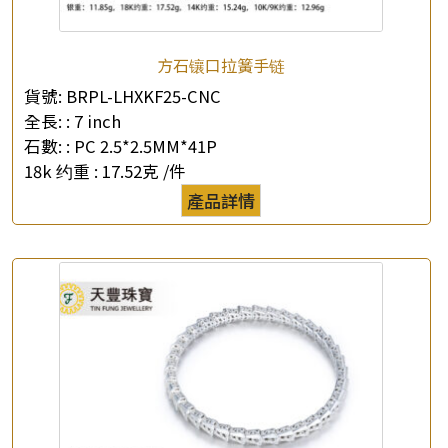
方石镶口拉簧手链
貨號:
BRPL-LHXKF25-CNC
全長: :
7 inch
石數: :
PC 2.5*2.5MM*41P
18k 约重 :
17.52克 /件
產品詳情