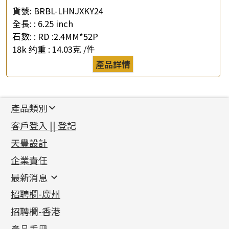
貨號:
BRBL-LHNJXKY24
全長: :
6.25 inch
石數: :
RD :2.4MM*52P
18k 约重 :
14.03克 /件
產品詳情
產品類別
新產品
客戶登入 || 登記
足金系列
天豐設計
機織鏈系列
足金配件
企業責任
首飾配件
珠仔鏈
鑲口類
镶口链
耳環類配件
最新消息
首飾系列
管狀網鏈
鏈類配件
四爪頭系列
卷迫系列
最新消息
招聘欄-廣州
貴金屬原料
十字車花鏈系列
其他類配件
六爪頭系列
手镯系列
螺絲迫系列
動感車花吊墜
公益活動
(6)
招聘欄-香港
記憶金屬系列
十字閃O鏈系列
珠類配件
車花片
戒指系列
千足金
梅花迫系列
調節珠系列
珠盤系列
各項證書
(2)
十字錘打鏈系列
動感車花片
空心耳環
記憶戒指
平臺迫系列
生圈扣系列
袖口鈕系列
無孔光身珠
產品手冊