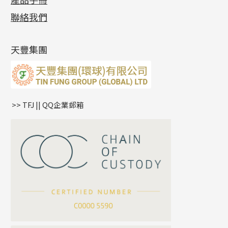
相片集
(9)
側身車花鏈系列
鑲口戒指
空心车花管首饰链
拉簧珠珠手鏈
綫拍系列
龍蝦扣系列
焊片及鐳射綫
空心光身珠
展覽會資訊
(19)
聯絡我們
側身鏈系列
鑲口手鏈系列
空心手鐲系列
記憶鈦手鐲
美拍系列
鴨俐制系列
空心車花管
無孔批花珠
最新產品資訊
(14)
肖邦鏈系列
牛仔鏈
耳針系列
字印牌系列
其他
空心批花珠
產品發明及專利
(9)
雙十字鏈系列
耳環扣系列
字母吊墜
天豐集團
水波鏈系列
耳綫/耳鈎系列
相盒吊墜
蛇骨鏈系列
耳環爪頭
項鏈吊墜
鏈尾系列
耳環
生肖吊墜
盒子鏈系列
管扣系列
>> TFJ || QQ企業郵箱
嘴唇鏈系列
星座吊墜
竹節鏈系列
水泡扣
S車花鏈系列
珠扣
珍珠鏈系列
坦克鏈系列
滿天星鏈系列
*
你的名字
刀片鏈系列
方假繩鏈系列
公司名稱
心心鏈系列