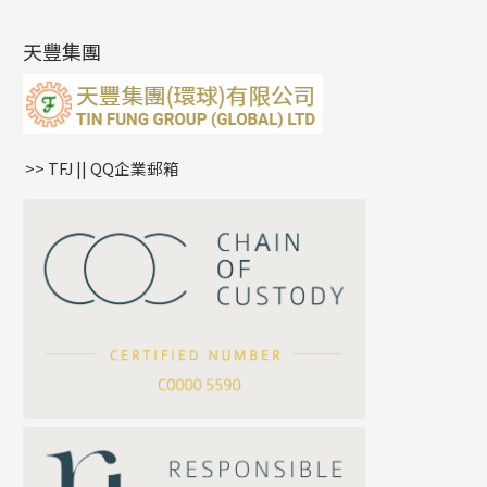
(14)
肖邦鏈系列
牛仔鏈
耳針系列
字印牌系列
其他
空心批花珠
產品發明及專利
(9)
雙十字鏈系列
耳環扣系列
字母吊墜
天豐集團
水波鏈系列
耳綫/耳鈎系列
相盒吊墜
蛇骨鏈系列
耳環爪頭
項鏈吊墜
鏈尾系列
耳環
生肖吊墜
盒子鏈系列
管扣系列
>> TFJ || QQ企業郵箱
嘴唇鏈系列
星座吊墜
竹節鏈系列
水泡扣
S車花鏈系列
珠扣
珍珠鏈系列
坦克鏈系列
滿天星鏈系列
*
你的名字
刀片鏈系列
方假繩鏈系列
公司名稱
心心鏈系列
*
e-mail