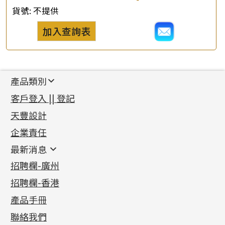
貨號:
不提供
加入查詢表
產品類別
新產品
客戶登入 || 登記
足金系列
天豐設計
機織鏈系列
足金配件
企業責任
首飾配件
珠仔鏈
鑲口類
镶口链
耳環類配件
最新消息
首飾系列
管狀網鏈
鏈類配件
四爪頭系列
卷迫系列
最新消息
招聘欄-廣州
貴金屬原料
十字車花鏈系列
其他類配件
六爪頭系列
手镯系列
螺絲迫系列
動感車花吊墜
公益活動
(6)
招聘欄-香港
記憶金屬系列
十字閃O鏈系列
珠類配件
車花片
戒指系列
千足金
梅花迫系列
調節珠系列
珠盤系列
各項證書
(2)
十字錘打鏈系列
動感車花片
空心耳環
記憶戒指
平臺迫系列
生圈扣系列
袖口鈕系列
無孔光身珠
產品手冊
相片集
(9)
側身車花鏈系列
鑲口戒指
空心车花管首饰链
拉簧珠珠手鏈
綫拍系列
龍蝦扣系列
焊片及鐳射綫
空心光身珠
展覽會資訊
(19)
聯絡我們
側身鏈系列
鑲口手鏈系列
空心手鐲系列
記憶鈦手鐲
美拍系列
鴨俐制系列
空心車花管
無孔批花珠
最新產品資訊