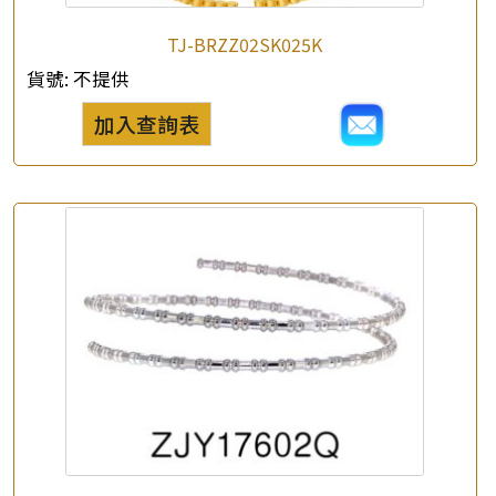
TJ-BRZZ02SK025K
×
產品查詢
貨號:
不提供
*
你的名字
加入查詢表
公司名稱
*
e-mail
*
聯絡電話
查詢以下產品