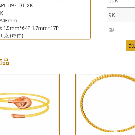
PL-093-DTJXK
8K
9K
×
產品查詢
8*48mm
D: 1.5mm*64P 1.7mm*17P
銀
*
你的名字
.10克
(每件)
加
公司名稱
商品
*
e-mail
*
聯絡電話
查詢以下產品