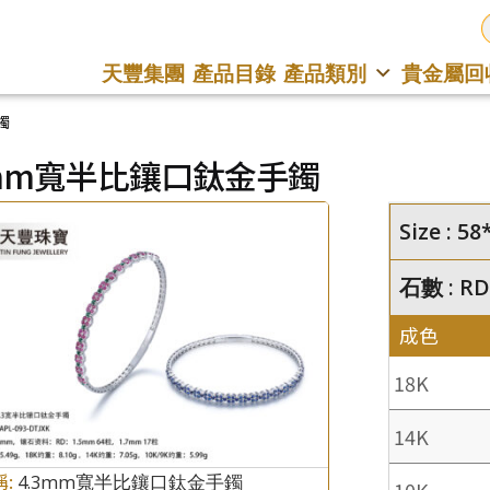
天豐集團
產品目錄
產品類別
貴金屬回
鐲
3mm寬半比鑲口鈦金手鐲
Size : 
石數 : RD
成色
18K
14K
稱:
4.3mm寬半比鑲口鈦金手鐲
10K