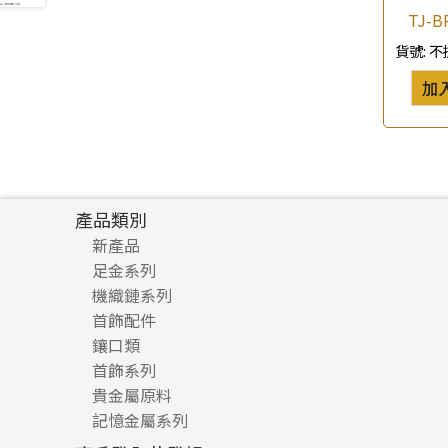
TJ-
珍珠鏈系列
(3)
貨號:
不
坦克鏈系列
(9)
滿天星鏈系列
(2)
加
刀片鏈系列
(4)
方假繩鏈系列
(1)
心心鏈系列
(6)
產品類別
新產品
足金系列
機織鏈系列
足金配件
首飾配件
珠仔鏈
鑲口類
镶口链
耳環類配件
首飾系列
管狀網鏈
鏈類配件
四爪頭系列
卷迫系列
貴金屬原料
十字車花鏈系列
其他類配件
六爪頭系列
手镯系列
螺絲迫系列
動感車花吊墜
記憶金屬系列
十字閃O鏈系列
珠類配件
車花片
戒指系列
千足金
梅花迫系列
調節珠系列
珠盤系列
十字錘打鏈系列
動感車花片
空心耳環
記憶戒指
平臺迫系列
生圈扣系列
袖口鈕系列
無孔光身珠