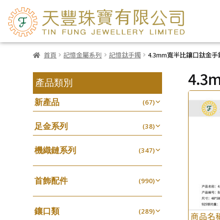
首頁
記憶金屬系列
記憶鈦手鐲
4.3mm寬半比鑲口鈦金手
4.
產品類別
新產品
(67)
足金系列
(38)
機織鏈系列
(347)
珠仔鏈
(25)
首飾配件
镶口链
(990)
(61)
耳環類配件
管狀網鏈
(341)
(11)
鑲口類
卷迫系列
(289)
十字鏈系列
(13)
(56)
商品名
鏈類配件
(462)