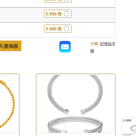
5.990 克
5.490 克
分類:
記憶鈦手
入查詢表
鐲