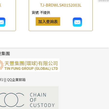
K
TJ-BRDWLSK0152003L
貨號:
不提供
加入查詢表
豐集團
TFJ || QQ企業郵箱
*
你的名字
公司名稱