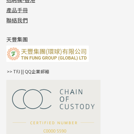
各項證書
(2)
十字錘打鏈系列
動感車花片
空心耳環
記憶戒指
平臺迫系列
生圈扣系列
袖口鈕系列
無孔光身珠
產品手冊
相片集
(9)
側身車花鏈系列
鑲口戒指
空心车花管首饰链
拉簧珠珠手鏈
綫拍系列
龍蝦扣系列
焊片及鐳射綫
空心光身珠
展覽會資訊
(19)
聯絡我們
側身鏈系列
鑲口手鏈系列
空心手鐲系列
記憶鈦手鐲
美拍系列
鴨俐制系列
空心車花管
無孔批花珠
最新產品資訊
(14)
肖邦鏈系列
牛仔鏈
耳針系列
字印牌系列
其他
空心批花珠
產品發明及專利
(9)
雙十字鏈系列
耳環扣系列
字母吊墜
天豐集團
水波鏈系列
耳綫/耳鈎系列
相盒吊墜
蛇骨鏈系列
耳環爪頭
項鏈吊墜
鏈尾系列
耳環
生肖吊墜
盒子鏈系列
管扣系列
>> TFJ || QQ企業郵箱
嘴唇鏈系列
星座吊墜
竹節鏈系列
水泡扣
S車花鏈系列
珠扣
珍珠鏈系列
坦克鏈系列
滿天星鏈系列
*
你的名字
刀片鏈系列
方假繩鏈系列
公司名稱
心心鏈系列