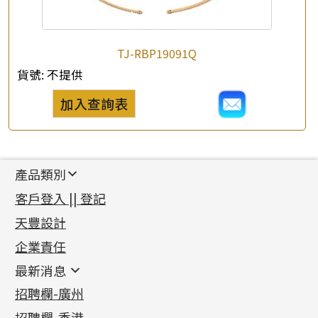
TJ-RBP19091Q
貨號:
不提供
加入查詢表
產品類別
新產品
客戶登入 || 登記
足金系列
天豐設計
機織鏈系列
足金配件
企業責任
首飾配件
珠仔鏈
鑲口類
镶口链
耳環類配件
最新消息
首飾系列
管狀網鏈
鏈類配件
四爪頭系列
卷迫系列
最新消息
招聘欄-廣州
貴金屬原料
十字車花鏈系列
其他類配件
六爪頭系列
手镯系列
螺絲迫系列
動感車花吊墜
公益活動
(6)
招聘欄-香港
記憶金屬系列
十字閃O鏈系列
珠類配件
車花片
戒指系列
千足金
梅花迫系列
調節珠系列
珠盤系列