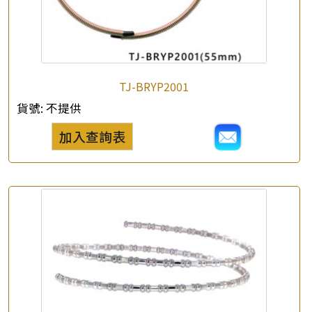
×
產品查詢
TJ-BRYP2001
*
你的名字
貨號:
不提供
加入查詢表
公司名稱
*
e-mail
*
聯絡電話
查詢以下產品